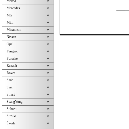
Mazda
Mercedes
MG
Mini
Mitsubishi
Nissan
Opel
Peugeot
Porsche
Renault
Rover
Saab
Seat
Smart
SsangYong
Subaru
Suzuki
Škoda