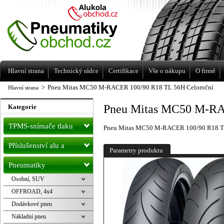
Levné pneumatiky letní, zimní, Alu kola
a litá kola Racing Line
Hlavní strana
Technický rádce
Certifikace
Vše o nákupu
O firmě
>
Pneu Mitas MC50 M-RACER 100/90 R18 TL 56H Celoroční
Hlavní strana
Pneu Mitas MC50 M-RA
Kategorie
TPMS-snímače tlaku
Pneu Mitas MC50 M-RACER 100/90 R18 TL
Příslušenství alu a
Parametry produktu
pneu
Pneumatiky
Osobní, SUV
OFFROAD, 4x4
Dodávkové pneu
Nákladní pneu