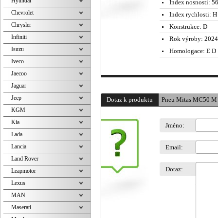
Hyundai
Index nosnosti:
5
Chevrolet
Index rychlosti:
H 
Chrysler
Konstrukce:
D
Infiniti
Rok výroby:
2024
Isuzu
Homologace:
E D
Iveco
Jaecoo
Jaguar
Jeep
Dotaz k produktu
Pneu Mitas MC50 M
KGM
Kia
Jméno:
Lada
Lancia
Email:
Land Rover
Dotaz:
Leapmotor
Lexus
MAN
Maserati