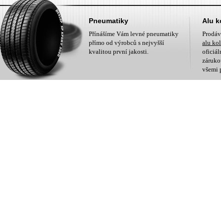
Pneumatiky
Alu k
Přínášíme Vám levné pneumatiky
Prodá
přímo od výrobců s nejvyšší
alu ko
kvalitou první jakosti.
oficiá
zárukou
všemi 