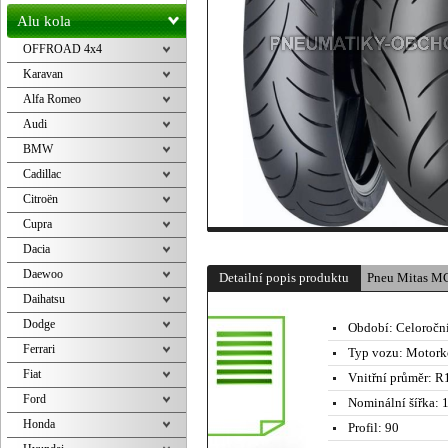
Alu kola
OFFROAD 4x4
Karavan
Alfa Romeo
Audi
BMW
Cadillac
Citroën
Cupra
Dacia
Daewoo
Detailní popis produktu
Pneu Mitas M
Daihatsu
Dodge
Období:
Celoročn
Ferrari
Typ vozu:
Motork
Fiat
Vnitřní průměr:
R1
Ford
Nominální šířka:
1
Honda
Profil:
90