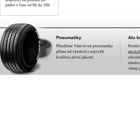
pátku v čase od 8h do 16h.
Pneumatiky
Alu k
Přínášíme Vám levné pneumatiky
Prodá
přímo od výrobců s nejvyšší
alu ko
kvalitou první jakosti.
oficiá
zárukou
všemi 