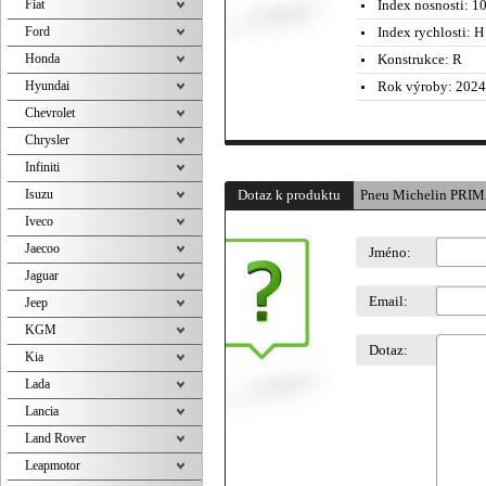
Fiat
Index nosnosti:
10
Ford
Index rychlosti:
H 
Honda
Konstrukce:
R
Hyundai
Rok výroby:
2024
Chevrolet
Chrysler
Infiniti
Isuzu
Dotaz k produktu
Pneu Michelin PRIM
Iveco
Jaecoo
Jméno:
Jaguar
Email:
Jeep
KGM
Dotaz:
Kia
Lada
Lancia
Land Rover
Leapmotor