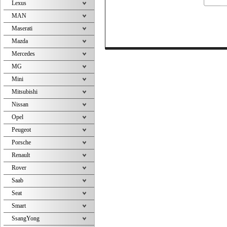
Lexus
MAN
Maserati
Mazda
Mercedes
MG
Mini
Mitsubishi
Nissan
Opel
Peugeot
Porsche
Renault
Rover
Saab
Seat
Smart
SsangYong