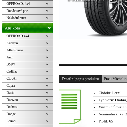
OFFROAD, 4x4
Dodávkové pneu
Nákladní pneu
Alu kola
OFFROAD 4x4
Karavan
Alfa Romeo
Audi
BMW
Cadillac
Citroën
Detailní popis produktu
Pneu Micheli
Cupra
Dacia
Období:
Letní
Daewoo
Typ vozu:
Osobní
Daihatsu
Vnitřní průměr:
R1
Dodge
Nominální šířka:
2
Ferrari
Profil:
65