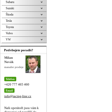
Subaru
Suzuki
Škoda
Tesla
Toyota
Volvo
VW
Potřebujete poradit?
Milan
Novák
manažer prodeje
Telefon
+420 777 465 460
Email
info@racing-line.cz
Naši operátoři jsou vám k
dispozici od pondělí do