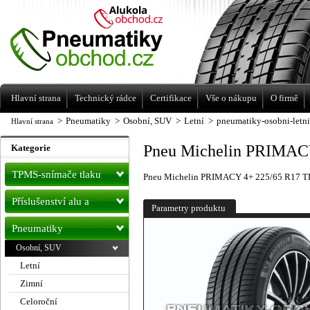
Levné pneumatiky letní, zimní, Alu kola
a litá kola Racing Line
Hlavní strana
Technický rádce
Certifikace
Vše o nákupu
O firmě
>
Pneumatiky
>
Osobní, SUV
>
Letní
>
pneumatiky-osobni-letn
Hlavní strana
Pneu Michelin PRIMACY
Kategorie
TPMS-snímače tlaku
Pneu Michelin PRIMACY 4+ 225/65 R17 TL
Příslušenství alu a
Parametry produktu
pneu
Pneumatiky
Osobní, SUV
Letní
Zimní
Celoroční