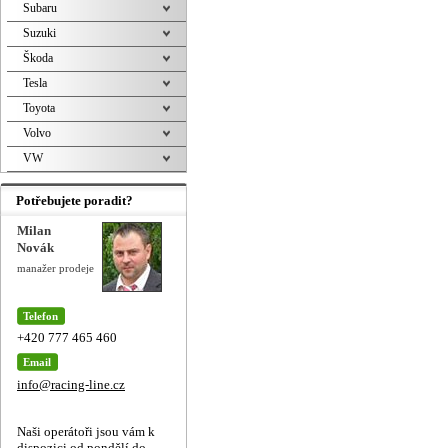
Subaru
Suzuki
Škoda
Tesla
Toyota
Volvo
VW
Potřebujete poradit?
Milan
Novák
manažer prodeje
Telefon
+420 777 465 460
Email
info@racing-line.cz
Naši operátoři jsou vám k
dispozici od pondělí do