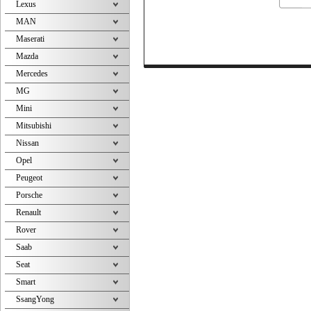
Lexus
MAN
Maserati
Mazda
Mercedes
MG
Mini
Mitsubishi
Nissan
Opel
Peugeot
Porsche
Renault
Rover
Saab
Seat
Smart
SsangYong