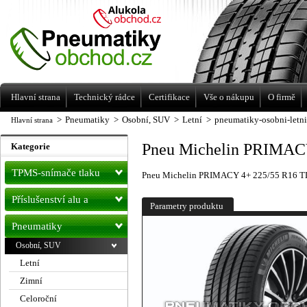
Levné pneumatiky letní, zimní, Alu kola
a litá kola Racing Line
Hlavní strana
Technický rádce
Certifikace
Vše o nákupu
O firmě
>
Pneumatiky
>
Osobní, SUV
>
Letní
>
pneumatiky-osobni-letn
Hlavní strana
Pneu Michelin PRIMACY
Kategorie
TPMS-snímače tlaku
Pneu Michelin PRIMACY 4+ 225/55 R16 T
Příslušenství alu a
Parametry produktu
pneu
Pneumatiky
Osobní, SUV
Letní
Zimní
Celoroční