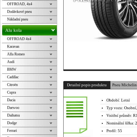
OFFROAD, 4x4
Dodávkové pneu
Nákladní pneu
Alu kola
OFFROAD 4x4
Karavan
Alfa Romeo
Audi
BMW
Cadillac
Citroën
Detailní popis produktu
Pneu Micheli
Cupra
Dacia
Období:
Letní
Daewoo
Typ vozu:
Osobní
Daihatsu
Vnitřní průměr:
R1
Dodge
Nominální šířka:
2
Ferrari
Profil:
55