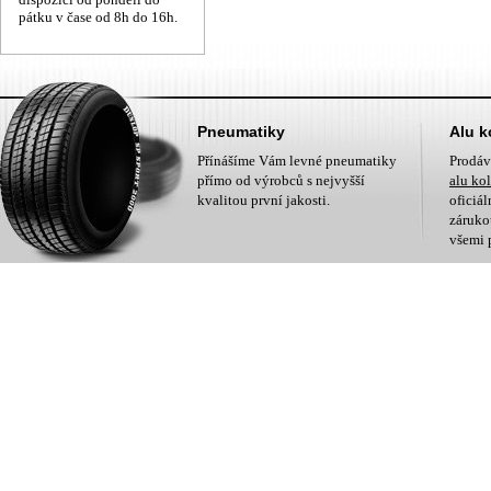
pátku v čase od 8h do 16h.
Pneumatiky
Alu k
Přínášíme Vám levné pneumatiky
Prodá
přímo od výrobců s nejvyšší
alu ko
kvalitou první jakosti.
oficiá
zárukou
všemi 