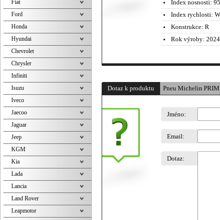
Fiat
Index nosnosti:
95
Ford
Index rychlosti:
W 
Honda
Konstrukce:
R
Hyundai
Rok výroby:
2024
Chevrolet
Chrysler
Infiniti
Isuzu
Dotaz k produktu
Pneu Michelin PRIM
Iveco
Jaecoo
Jméno:
Jaguar
Email:
Jeep
KGM
Dotaz:
Kia
Lada
Lancia
Land Rover
Leapmotor