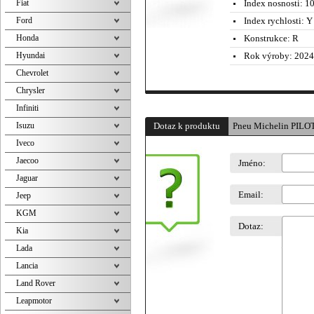
Fiat
Index nosnosti:
10
Ford
Index rychlosti:
Y 
Honda
Konstrukce:
R
Hyundai
Rok výroby:
2024
Chevrolet
Chrysler
Infiniti
Isuzu
Dotaz k produktu
Pneu Michelin PILO
Iveco
Jaecoo
Jméno:
Jaguar
Email:
Jeep
KGM
Dotaz:
Kia
Lada
Lancia
Land Rover
Leapmotor