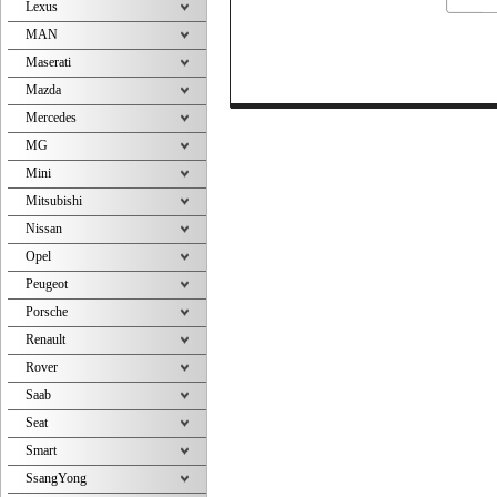
Lexus
MAN
Maserati
Mazda
Mercedes
MG
Mini
Mitsubishi
Nissan
Opel
Peugeot
Porsche
Renault
Rover
Saab
Seat
Smart
SsangYong