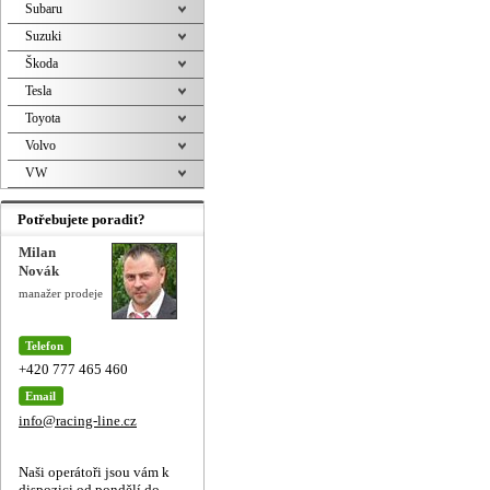
Subaru
Suzuki
Škoda
Tesla
Toyota
Volvo
VW
Potřebujete poradit?
Milan
Novák
manažer prodeje
Telefon
+420 777 465 460
Email
info@racing-line.cz
Naši operátoři jsou vám k
dispozici od pondělí do