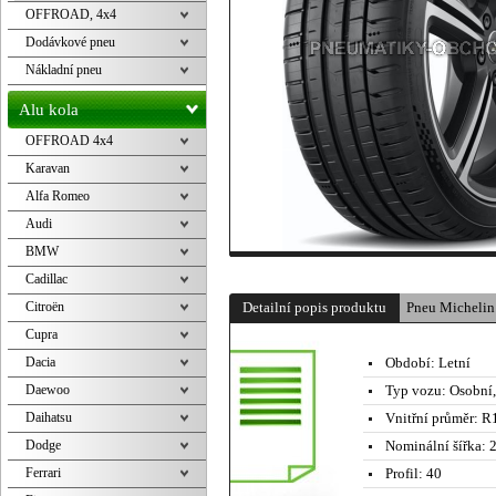
OFFROAD, 4x4
Dodávkové pneu
Nákladní pneu
Alu kola
OFFROAD 4x4
Karavan
Alfa Romeo
Audi
BMW
Cadillac
Citroën
Detailní popis produktu
Pneu Michelin
Cupra
Dacia
Období:
Letní
Daewoo
Typ vozu:
Osobní
Daihatsu
Vnitřní průměr:
R1
Dodge
Nominální šířka:
2
Ferrari
Profil:
40