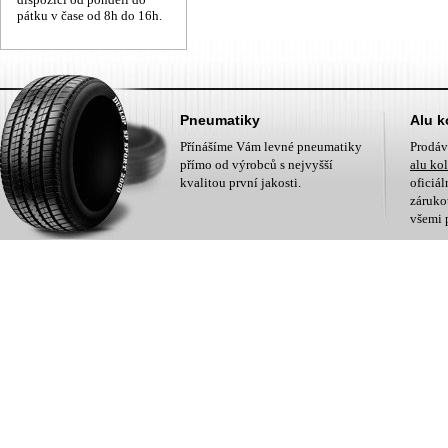
pátku v čase od 8h do 16h.
Pneumatiky
Alu k
Přínášíme Vám levné pneumatiky
Prodá
přímo od výrobců s nejvyšší
alu ko
kvalitou první jakosti.
oficiá
zárukou
všemi 