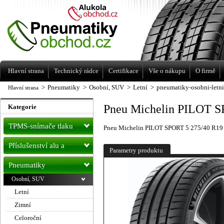
Levné pneumatiky letní, zimní, Alu kola
a litá kola Racing Line
Hlavní strana
Technický rádce
Certifikace
Vše o nákupu
O firmě
>
Pneumatiky
>
Osobní, SUV
>
Letní
>
pneumatiky-osobni-letn
Hlavní strana
Pneu Michelin PILOT S
Kategorie
TPMS-snímače tlaku
Pneu Michelin PILOT SPORT 5 275/40 R19
Příslušenství alu a
Parametry produktu
pneu
Pneumatiky
Osobní, SUV
Letní
Zimní
Celoroční