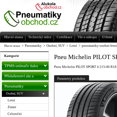
Levné pneumatiky letní, zimní, Alu kola
a litá kola Racing Line
Hlavní strana
Technický rádce
Certifikace
Vše o nákupu
O firmě
>
Pneumatiky
>
Osobní, SUV
>
Letní
>
pneumatiky-osobni-letn
Hlavní strana
Pneu Michelin PILOT S
Kategorie
TPMS-snímače tlaku
Pneu Michelin PILOT SPORT 4 215/40 R18 
Příslušenství alu a
Parametry produktu
pneu
Pneumatiky
Osobní, SUV
Letní
Zimní
Celoroční