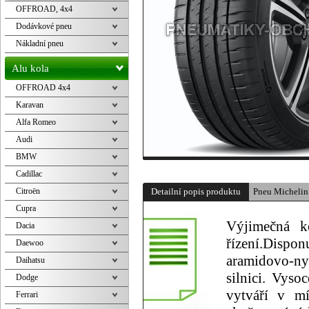
OFFROAD, 4x4
Dodávkové pneu
Nákladní pneu
Alu kola
OFFROAD 4x4
Karavan
Alfa Romeo
Audi
BMW
Cadillac
Citroën
Detailní popis produktu
Pneu Michelin
Cupra
Výjimečná k
Dacia
řízení.Disp
Daewoo
aramidovo-nyl
Daihatsu
silnici. Vyso
Dodge
vytváří v mí
Ferrari