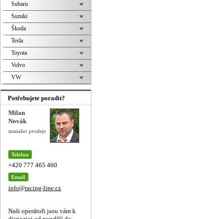
Subaru
Suzuki
Škoda
Tesla
Toyota
Volvo
VW
Potřebujete poradit?
Milan
Novák
manažer prodeje
Telefon
+420 777 465 460
Email
info@racing-line.cz
Naši operátoři jsou vám k
dispozici od pondělí do