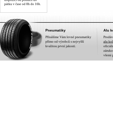
pátku v čase od 8h do 16h.
Pneumatiky
Alu k
Přínášíme Vám levné pneumatiky
Prodá
přímo od výrobců s nejvyšší
alu ko
kvalitou první jakosti.
oficiá
zárukou
všemi 