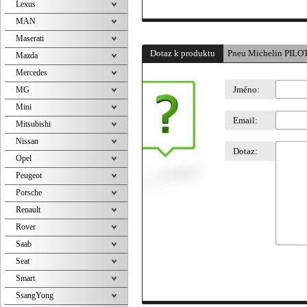
Lexus
MAN
Maserati
Dotaz k produktu
Pneu Michelin PILO
Mazda
Mercedes
Jméno:
MG
Mini
Email:
Mitsubishi
Nissan
Dotaz:
Opel
Peugeot
Porsche
Renault
Rover
Saab
Seat
Smart
SsangYong