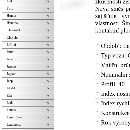
zkušeností z
Fiat
Nová směs pr
Ford
zajišťuje v
Honda
vlastnosti. Š
Hyundai
kontaktní plo
Chevrolet
Chrysler
Infiniti
Období:
Le
Isuzu
Typ vozu:
O
Iveco
Vnitřní prů
Jaecoo
Nominální š
Jaguar
Jeep
Profil:
40
KGM
Index nosno
Kia
Index rychl
Lada
Lancia
Konstrukce
Land Rover
Rok výroby
Leapmotor