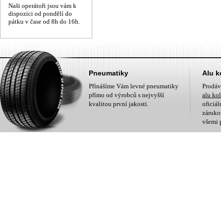
Naši operátoři jsou vám k
dispozici od pondělí do
pátku v čase od 8h do 16h.
Pneumatiky
Alu k
Přínášíme Vám levné pneumatiky
Prodá
přímo od výrobců s nejvyšší
alu ko
kvalitou první jakosti.
oficiá
zárukou
všemi 