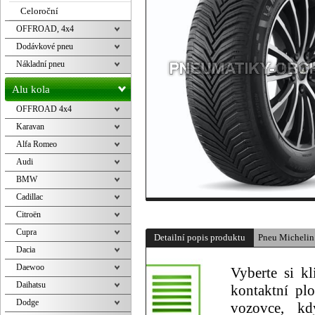
Celoroční
OFFROAD, 4x4
Dodávkové pneu
Nákladní pneu
Alu kola
OFFROAD 4x4
Karavan
Alfa Romeo
Audi
BMW
Cadillac
Citroën
Cupra
Detailní popis produktu
Pneu Micheli
Dacia
Daewoo
Vyberte si k
Daihatsu
kontaktní pl
Dodge
vozovce, kd