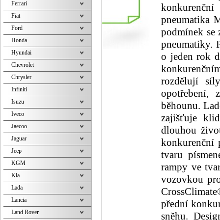
Ferrari
konkurenční
Fiat
pneumatika M
Ford
podmínek se z
Honda
pneumatiky. 
Hyundai
o jeden rok d
Chevrolet
konkurenčním
Chrysler
rozdělují sí
Infiniti
opotřebení, 
Isuzu
běhounu. Lad
Iveco
zajišťuje kl
Jaecoo
dlouhou život
Jaguar
konkurenční 
Jeep
tvaru písmen
KGM
rampy ve tvar
Kia
vozovkou pro
Lada
CrossClimate®
Lancia
přední konkur
Land Rover
sněhu. Desig