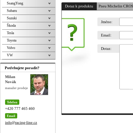
SsangYong
Dotaz k produktu
Pneu Michelin CRO
Subaru
Suzuki
Jméno:
Škoda
Tesla
Email:
Toyota
Volvo
Dotaz:
VW
Potřebujete poradit?
Milan
Novák
manažer prodeje
Telefon
+420 777 465 460
Email
info@racing-line.cz