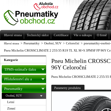
Levné pneumatiky letní, zimní, Alu kola
a litá kola Racing Line
Hlavní strana
Technický rádce
Certifikace
Vše o nákupu
O firmě
>
Pneumatiky
>
Osobní, SUV
>
Celoroční
>
pneumatiky-osobni-
Hlavní strana
Pneu Michelin CROSSCLIMATE 2 255/35 R19 TL XL M+S 3PMSF FP 96Y Cel
Pneu Michelin CROSS
Kategorie
96Y Celoroční
TPMS-snímače tlaku
Pneu Michelin CROSSCLIMATE 2 255/35 
Příslušenství alu a
pneu
Parametry produktu
Pneumatiky
Osobní, SUV
Letní
Zimní