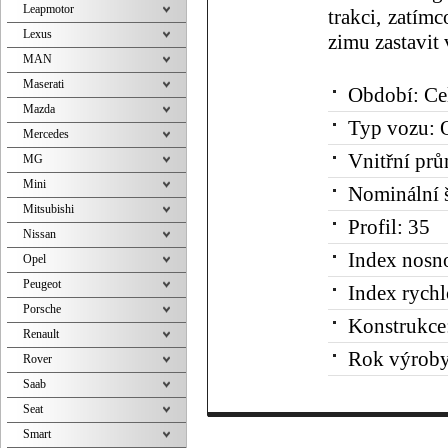
Leapmotor
trakci, zatím
Lexus
zimu zastavit 
MAN
Maserati
Období:
Ce
Mazda
Typ vozu:
O
Mercedes
Vnitřní prů
MG
Mini
Nominální š
Mitsubishi
Profil:
35
Nissan
Index nosno
Opel
Peugeot
Index rychl
Porsche
Konstrukce
Renault
Rok výroby
Rover
Saab
Seat
Smart