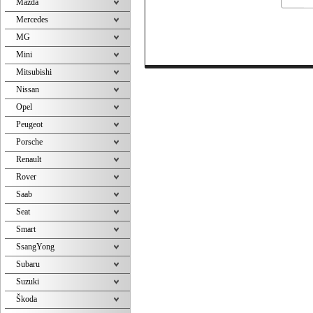
Mazda
Mercedes
MG
Mini
Mitsubishi
Nissan
Opel
Peugeot
Porsche
Renault
Rover
Saab
Seat
Smart
SsangYong
Subaru
Suzuki
Škoda