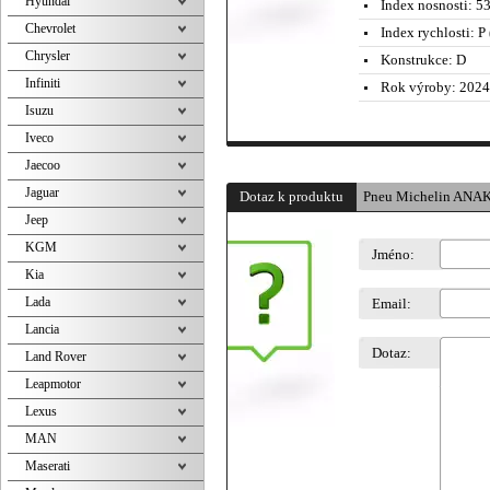
Hyundai
Index nosnosti:
5
Chevrolet
Index rychlosti:
P 
Chrysler
Konstrukce:
D
Infiniti
Rok výroby:
2024
Isuzu
Iveco
Jaecoo
Jaguar
Dotaz k produktu
Pneu Michelin ANAK
Jeep
KGM
Jméno:
Kia
Lada
Email:
Lancia
Dotaz:
Land Rover
Leapmotor
Lexus
MAN
Maserati