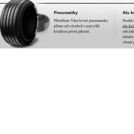
Pneumatiky
Alu k
Přínášíme Vám levné pneumatiky
Prodá
přímo od výrobců s nejvyšší
alu ko
kvalitou první jakosti.
oficiá
zárukou
všemi 