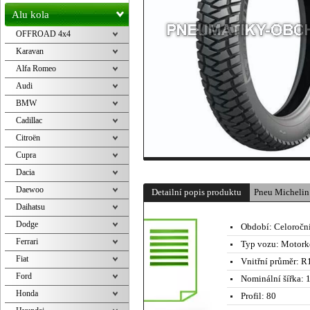
Alu kola
OFFROAD 4x4
Karavan
Alfa Romeo
Audi
BMW
Cadillac
Citroën
Cupra
Dacia
Daewoo
Detailní popis produktu
Pneu Micheli
Daihatsu
Dodge
Období:
Celoročn
Ferrari
Typ vozu:
Motork
Fiat
Vnitřní průměr:
R1
Ford
Nominální šířka:
1
Honda
Profil:
80