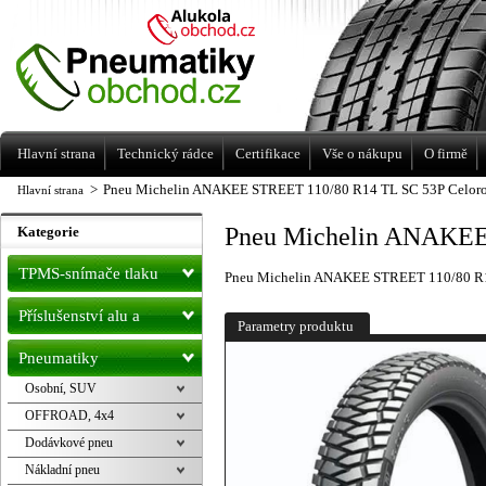
Levné pneumatiky letní, zimní, Alu kola
a litá kola Racing Line
Hlavní strana
Technický rádce
Certifikace
Vše o nákupu
O firmě
>
Pneu Michelin ANAKEE STREET 110/80 R14 TL SC 53P Celoro
Hlavní strana
Pneu Michelin ANAKEE
Kategorie
TPMS-snímače tlaku
Pneu Michelin ANAKEE STREET 110/80 R1
Příslušenství alu a
Parametry produktu
pneu
Pneumatiky
Osobní, SUV
OFFROAD, 4x4
Dodávkové pneu
Nákladní pneu