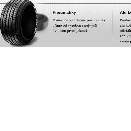
Pneumatiky
Alu k
Přínášíme Vám levné pneumatiky
Prodá
přímo od výrobců s nejvyšší
alu ko
kvalitou první jakosti.
oficiá
zárukou
všemi 