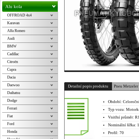
Alu kola
OFFROAD 4x4
Karavan
Alfa Romeo
Audi
BMW
Cadillac
Citroën
Cupra
Dacia
Daewoo
Detailní popis produktu
Pneu Metzele
Daihatsu
Dodge
Období:
Celoročn
Ferrari
Typ vozu:
Motork
Fiat
Vnitřní průměr:
R1
Ford
Nominální šířka:
1
Honda
Profil:
70