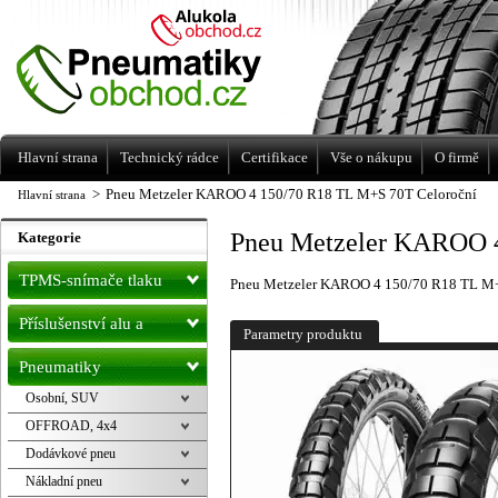
Levné pneumatiky letní, zimní, Alu kola
a litá kola Racing Line
Hlavní strana
Technický rádce
Certifikace
Vše o nákupu
O firmě
>
Pneu Metzeler KAROO 4 150/70 R18 TL M+S 70T Celoroční
Hlavní strana
Pneu Metzeler KAROO 4
Kategorie
TPMS-snímače tlaku
Pneu Metzeler KAROO 4 150/70 R18 TL M+
Příslušenství alu a
Parametry produktu
pneu
Pneumatiky
Osobní, SUV
OFFROAD, 4x4
Dodávkové pneu
Nákladní pneu