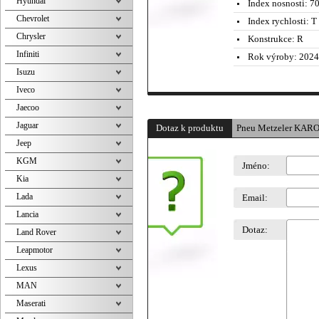
Hyundai
Index nosnosti:
70
Chevrolet
Index rychlosti:
T 
Chrysler
Konstrukce:
R
Infiniti
Rok výroby:
2024
Isuzu
Iveco
Jaecoo
Jaguar
Dotaz k produktu
Pneu Metzeler KARO
Jeep
KGM
Jméno:
Kia
Lada
Email:
Lancia
Dotaz:
Land Rover
Leapmotor
Lexus
MAN
Maserati