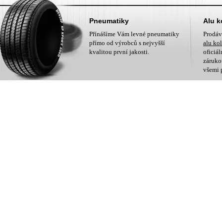
Pneumatiky
Alu k
Přínášíme Vám levné pneumatiky
Prodá
přímo od výrobců s nejvyšší
alu ko
kvalitou první jakosti.
oficiá
zárukou
všemi 