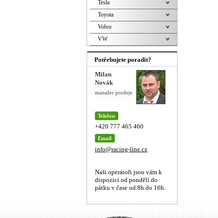
Tesla
Toyota
Volvo
VW
Potřebujete poradit?
Milan
Novák
manažer prodeje
Telefon
+420 777 465 460
Email
info@racing-line.cz
Naši operátoři jsou vám k
dispozici od pondělí do
pátku v čase od 8h do 16h.