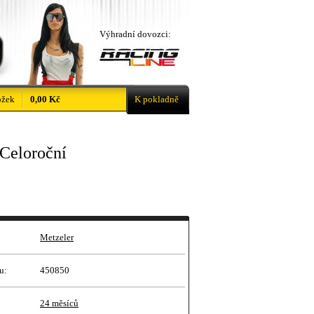
Výhradní dovozci:
ožek
0,00 Kč
K pokladně
Celoroční
Metzeler
u:
450850
24 měsíců