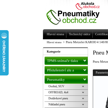
Levné pneumatiky letní, zimní, Alu kol
a litá kola Racing Line
Hlavní strana
Technický rádce
Certifika
>
Pneu Metzeler KAROO 4 140/8
Hlavní strana
Pneu 
Kategorie
TPMS-snímače tlaku
Pneu Metz
Příslušenství alu a
Parametr
pneu
Pneumatiky
Osobní, SUV
OFFROAD, 4x4
Dodávkové pneu
Nákladní pneu