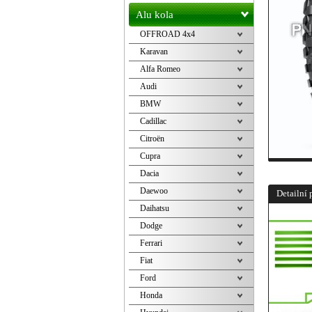
Alu kola
OFFROAD 4x4
Karavan
Alfa Romeo
Audi
BMW
Cadillac
Citroën
Cupra
Dacia
Daewoo
Detailní 
Daihatsu
Dodge
Ferrari
Fiat
Ford
Honda