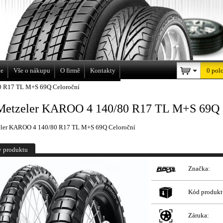
a
ce
Vše o nákupu
O firmě
Kontakty
0 pol
0 R17 TL M+S 69Q Celoroční
Metzeler KAROO 4 140/80 R17 TL M+S 69Q 
eler KAROO 4 140/80 R17 TL M+S 69Q Celoroční
y produktu
Značka:
Kód produkt
Záruka: