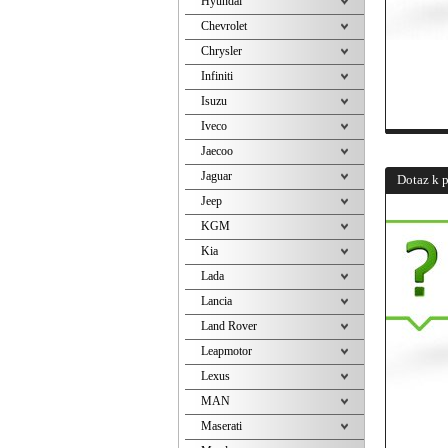
Hyundai
Chevrolet
Chrysler
Infiniti
Isuzu
Iveco
Jaecoo
Jaguar
Dotaz k 
Jeep
KGM
Kia
Lada
Lancia
Land Rover
Leapmotor
Lexus
MAN
Maserati