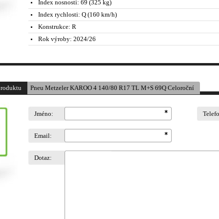
Index nosnosti:
69 (325 kg)
Index rychlosti:
Q (160 km/h)
Konstrukce:
R
Rok výroby:
2024/26
produktu
Pneu Metzeler KAROO 4 140/80 R17 TL M+S 69Q Celoroční
Jméno:
Telef
Email:
Dotaz: