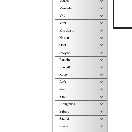
Mazda
Mercedes
MG
Mini
Mitsubishi
Nissan
Opel
Peugeot
Porsche
Renault
Rover
Saab
Seat
Smart
SsangYong
Subaru
Suzuki
Škoda