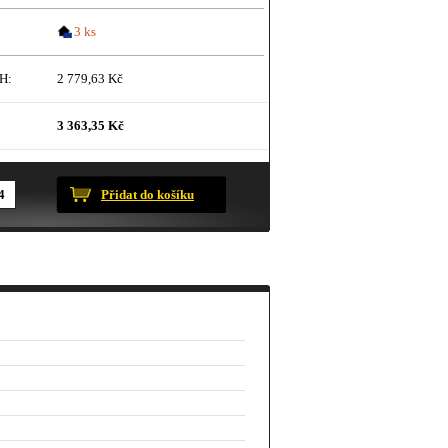
3 ks
H:
2 779,63 Kč
3 363,35 Kč
ustračního charakteru.
Přidat do košíku