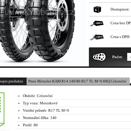
Dostupnost:
Cena bez DP
Cena s DPH:
* Obrázek produktu je pouze il
Počet:
popis produktu
Pneu Metzeler KAROO 4 140/80 R17 TL M+S 69Q Celoroční
Období:
Celoroční
Typ vozu:
Motorkové
Vnitřní průměr:
R17 TL M+S
Nominální šířka:
140
Profil:
80