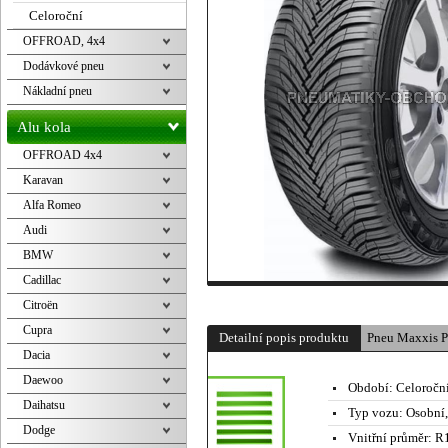
Celoroční
OFFROAD, 4x4
Dodávkové pneu
Nákladní pneu
Alu kola
OFFROAD 4x4
Karavan
Alfa Romeo
Audi
BMW
Cadillac
Citroën
Cupra
Detailní popis produktu
Pneu Maxxis 
Dacia
Daewoo
Období:
Celoročn
Daihatsu
Typ vozu:
Osobní
Dodge
Vnitřní průměr:
R1