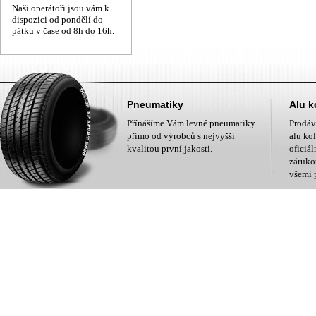
Naši operátoři jsou vám k
dispozici od pondělí do
pátku v čase od 8h do 16h.
Pneumatiky
Alu k
Přínášíme Vám levné pneumatiky
Prodá
přímo od výrobců s nejvyšší
alu ko
kvalitou první jakosti.
oficiá
zárukou
všemi 