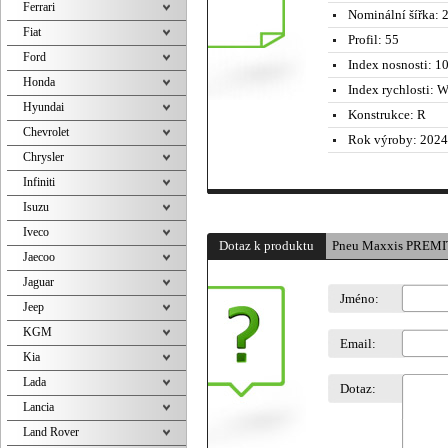
Ferrari
Nominální šířka:
2
Fiat
Profil:
55
Ford
Index nosnosti:
10
Honda
Index rychlosti:
W 
Hyundai
Konstrukce:
R
Chevrolet
Rok výroby:
2024
Chrysler
Infiniti
Isuzu
Iveco
Dotaz k produktu
Pneu Maxxis PREMI
Jaecoo
Jaguar
Jméno:
Jeep
KGM
Email:
Kia
Lada
Dotaz:
Lancia
Land Rover