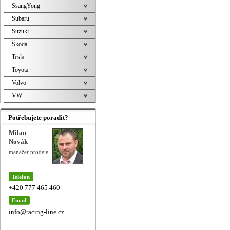
SsangYong
Subaru
Suzuki
Škoda
Tesla
Toyota
Volvo
VW
Potřebujete poradit?
Milan
Novák
manažer prodeje
Telefon
+420 777 465 460
Email
info@racing-line.cz