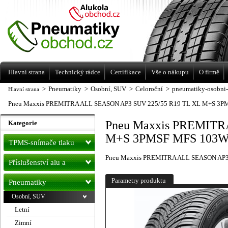
Levné pneumatiky letní, zimní, Alu kola
a litá kola Racing Line
Hlavní strana
Technický rádce
Certifikace
Vše o nákupu
O firmě
>
Pneumatiky
>
Osobní, SUV
>
Celoroční
>
pneumatiky-osobni-
Hlavní strana
Pneu Maxxis PREMITRA ALL SEASON AP3 SUV 225/55 R19 TL XL M+S 3PM
Pneu Maxxis PREMITR
Kategorie
M+S 3PMSF MFS 103W 
TPMS-snímače tlaku
Pneu Maxxis PREMITRA ALL SEASON AP3
Příslušenství alu a
pneu
Parametry produktu
Pneumatiky
Osobní, SUV
Letní
Zimní