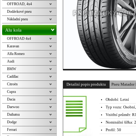
OFFROAD, 4x4
Dodávkové pneu
Nákladní pneu
Alu kola
OFFROAD 4x4
Karavan
Alfa Romeo
Audi
BMW
Cadillac
Citroën
Detailní popis produktu
Pneu Matador
Cupra
Dacia
Období:
Letní
Daewoo
Typ vozu:
Osobní
Daihatsu
Vnitřní průměr:
R1
Dodge
Nominální šířka:
2
Ferrari
Profil:
50