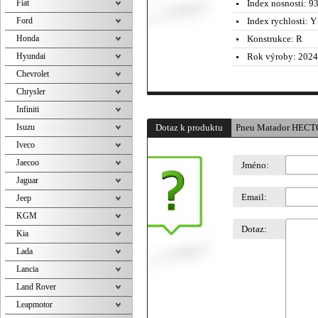
Fiat
Index nosnosti:
93
Ford
Index rychlosti:
Y 
Honda
Konstrukce:
R
Hyundai
Rok výroby:
2024
Chevrolet
Chrysler
Infiniti
Isuzu
Dotaz k produktu
Pneu Matador HECT
Iveco
Jaecoo
Jméno:
Jaguar
Email:
Jeep
KGM
Dotaz:
Kia
Lada
Lancia
Land Rover
Leapmotor