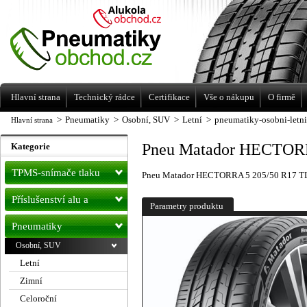
Levné pneumatiky letní, zimní, Alu kola
a litá kola Racing Line
Hlavní strana
Technický rádce
Certifikace
Vše o nákupu
O firmě
>
Pneumatiky
>
Osobní, SUV
>
Letní
>
pneumatiky-osobni-letn
Hlavní strana
Pneu Matador HECTORR
Kategorie
TPMS-snímače tlaku
Pneu Matador HECTORRA 5 205/50 R17 TL
Příslušenství alu a
Parametry produktu
pneu
Pneumatiky
Osobní, SUV
Letní
Zimní
Celoroční