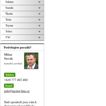
Subaru
Suzuki
Škoda
Tesla
Toyota
Volvo
VW
Potřebujete poradit?
Milan
Novák
manažer prodeje
Telefon
+420 777 465 460
Email
info@racing-line.cz
Naši operátoři jsou vám k
dispozici od pondělí do