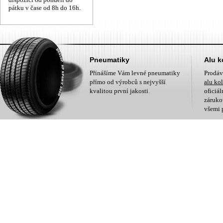
pátku v čase od 8h do 16h.
Pneumatiky
Alu k
Přínášíme Vám levné pneumatiky
Prodá
přímo od výrobců s nejvyšší
alu ko
kvalitou první jakosti.
oficiá
zárukou
všemi 