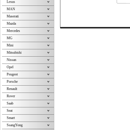
Lexus
MAN
Maserati
Mazda
Mercedes
MG
Mini
Mitsubishi
Nissan
Opel
Peugeot
Porsche
Renault
Rover
Saab
Seat
Smart
SsangYong