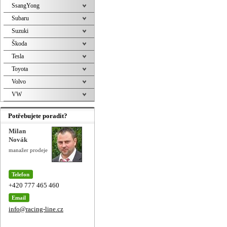
SsangYong
Subaru
Suzuki
Škoda
Tesla
Toyota
Volvo
VW
Potřebujete poradit?
Milan
Novák
manažer prodeje
Telefon
+420 777 465 460
Email
info@racing-line.cz