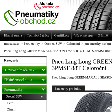
Levné pneumatiky letní, zimní, Alu kola
a litá kola Racing Line
Hlavní strana
Technický rádce
Certifikace
Vše o nákupu
O firmě
>
Pneumatiky
>
Osobní, SUV
>
Celoroční
>
pneumatiky-osobni-
Hlavní strana
Pneu Ling Long GREENMAX ALL SEASON 175/80 R14 TL M+S 3PMSF 88T C
Pneu Ling Long GREE
Kategorie
3PMSF 88T Celoroční
TPMS-snímače tlaku
Pneu Ling Long GREENMAX ALL SEASON 
Příslušenství alu a
pneu
Parametry produktu
Pneumatiky
Osobní, SUV
Letní
Zimní