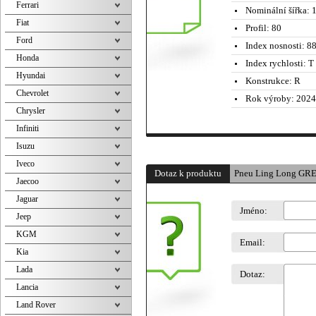
Ferrari
Nominální šířka:
1
Fiat
Profil:
80
Ford
Index nosnosti:
88
Honda
Index rychlosti:
T 
Hyundai
Konstrukce:
R
Chevrolet
Rok výroby:
2024
Chrysler
Infiniti
Isuzu
Iveco
Dotaz k produktu
Pneu Ling Long GR
Jaecoo
Jaguar
Jméno:
Jeep
KGM
Email:
Kia
Lada
Dotaz:
Lancia
Land Rover