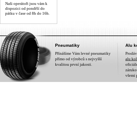
Naši operátoři jsou vám k
dispozici od pondělí do
pátku v čase od 8h do 16h.
Pneumatiky
Alu k
Přínášíme Vám levné pneumatiky
Prodá
přímo od výrobců s nejvyšší
alu ko
kvalitou první jakosti.
oficiá
zárukou
všemi 