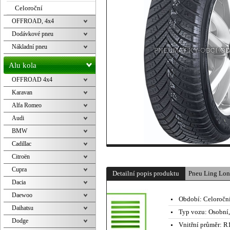
Celoroční
OFFROAD, 4x4
Dodávkové pneu
Nákladní pneu
Alu kola
OFFROAD 4x4
Karavan
Alfa Romeo
Audi
BMW
Cadillac
Citroën
Cupra
Detailní popis produktu
Pneu Ling Lo
Dacia
Daewoo
Období:
Celoročn
Daihatsu
Typ vozu:
Osobní
Dodge
Vnitřní průměr:
R1