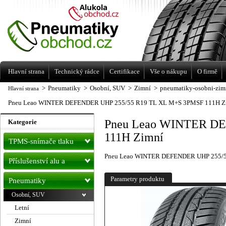
Levné pneumatiky letní, zimní, Alu kola
a litá kola Racing Line
Hlavní strana
Technický rádce
Certifikace
Vše o nákupu
O firmě
>
Pneumatiky
>
Osobní, SUV
>
Zimní
>
pneumatiky-osobni-zim
Hlavní strana
Pneu Leao WINTER DEFENDER UHP 255/55 R19 TL XL M+S 3PMSF 111H Z
Pneu Leao WINTER DE
Kategorie
111H Zimní
TPMS-snímače tlaku
Pneu Leao WINTER DEFENDER UHP 255/5
Příslušenství alu a
pneu
Parametry produktu
Pneumatiky
Osobní, SUV
Letní
Zimní