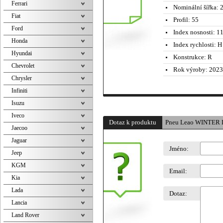
Ferrari
Nominální šířka:
2
Fiat
Profil:
55
Ford
Index nosnosti:
11
Honda
Index rychlosti:
H 
Hyundai
Konstrukce:
R
Chevrolet
Rok výroby:
2023
Chrysler
Infiniti
Isuzu
Iveco
Dotaz k produktu
Pneu Leao WINTER 
Jaecoo
Jaguar
Jméno:
Jeep
KGM
Email:
Kia
Lada
Dotaz:
Lancia
Land Rover