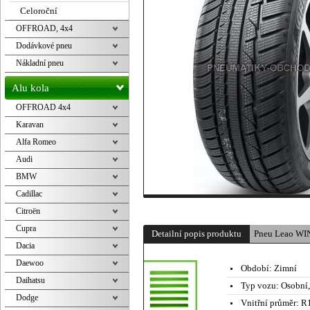
Celoroční
OFFROAD, 4x4
Dodávkové pneu
Nákladní pneu
Alu kola
OFFROAD 4x4
Karavan
Alfa Romeo
Audi
BMW
Cadillac
Citroën
Cupra
Detailní popis produktu
Pneu Leao W
Dacia
Daewoo
Období:
Zimní
Daihatsu
Typ vozu:
Osobní
Dodge
Vnitřní průměr:
R1