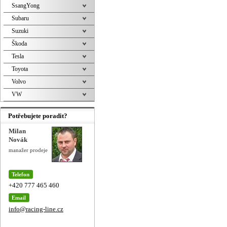
SsangYong
Subaru
Suzuki
Škoda
Tesla
Toyota
Volvo
VW
Potřebujete poradit?
Milan
Novák
manažer prodeje
Telefon
+420 777 465 460
Email
info@racing-line.cz