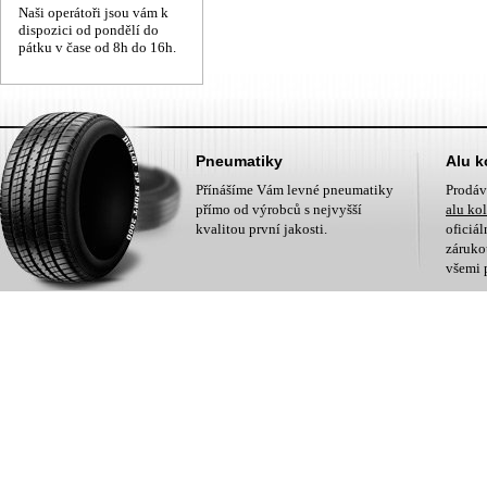
Naši operátoři jsou vám k
dispozici od pondělí do
pátku v čase od 8h do 16h.
Pneumatiky
Alu k
Přínášíme Vám levné pneumatiky
Prodá
přímo od výrobců s nejvyšší
alu ko
kvalitou první jakosti.
oficiá
zárukou
všemi 