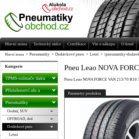
Levné pneumatiky letní, zimní, Alu kola
a litá kola Racing Line
Hlavní strana
Technický rádce
Certifikace
Vše o nákupu
O firmě
>
Pneumatiky
>
Dodávkové pneu
>
Letní
>
/pneumatiky-dodavk
Hlavní strana
Pneu Leao NOVA FORCE
Kategorie
TPMS-snímače tlaku
Pneu Leao NOVA FORCE VAN 215/70 R16 T
Příslušenství alu a
Parametry produktu
pneu
Pneumatiky
Osobní, SUV
OFFROAD, 4x4
Dodávkové pneu
Letní