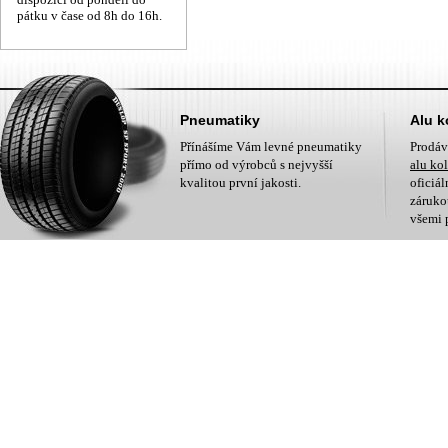
pátku v čase od 8h do 16h.
Pneumatiky
Alu k
Přínášíme Vám levné pneumatiky
Prodá
přímo od výrobců s nejvyšší
alu ko
kvalitou první jakosti.
oficiá
zárukou
všemi 