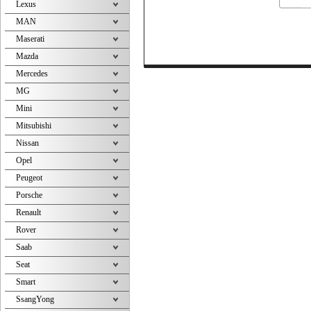
Lexus
MAN
Maserati
Mazda
Mercedes
MG
Mini
Mitsubishi
Nissan
Opel
Peugeot
Porsche
Renault
Rover
Saab
Seat
Smart
SsangYong