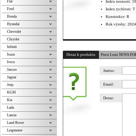
Fiat
Index nosnosti:
10
Ford
Index rychlosti:
T 
Honda
Konstrukce:
R
Hyundai
Rok výroby:
2024
Chevrolet
Chrysler
Infiniti
Isuzu
Dotaz k produktu
Pneu Leao NOVA FO
Iveco
Jaecoo
Jméno:
Jaguar
Email:
Jeep
KGM
Dotaz:
Kia
Lada
Lancia
Land Rover
Leapmotor