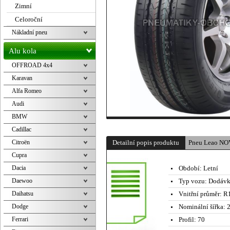
Zimní
Celoroční
Nákladní pneu
Alu kola
OFFROAD 4x4
Karavan
Alfa Romeo
Audi
BMW
Cadillac
Citroën
Detailní popis produktu
Pneu Leao NO
Cupra
Dacia
Období:
Letní
Daewoo
Typ vozu:
Dodávk
Daihatsu
Vnitřní průměr:
R1
Dodge
Nominální šířka:
2
Ferrari
Profil:
70