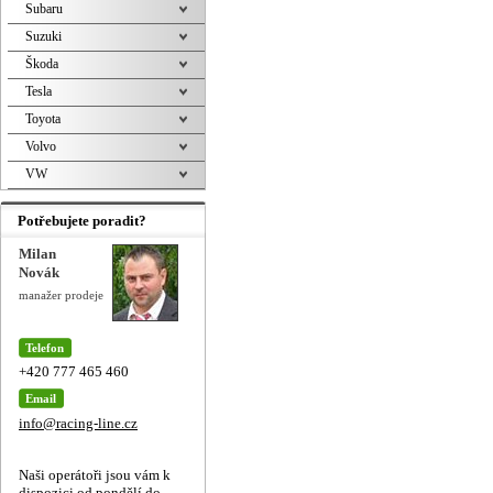
Subaru
Suzuki
Škoda
Tesla
Toyota
Volvo
VW
Potřebujete poradit?
Milan
Novák
manažer prodeje
Telefon
+420 777 465 460
Email
info@racing-line.cz
Naši operátoři jsou vám k
dispozici od pondělí do