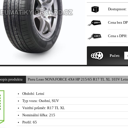
Dostupnost:
Cena bez DP
Cena s DPH:
* Obrázek produktu je pouze il
Počet:
popis produktu
Pneu Leao NOVA FORCE 4X4 HP 215/65 R17 TL XL 103V Letn
Období:
Letní
Typ vozu:
Osobní, SUV
Vnitřní průměr:
R17 TL XL
Nominální šířka:
215
Profil:
65