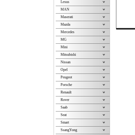
Lexus
MAN
Maserati
Mazda
Mercedes
MG
Mini
Mitsubishi
Nissan
Opel
Peugeot
Porsche
Renault
Rover
Saab
Seat
Smart
SsangYong