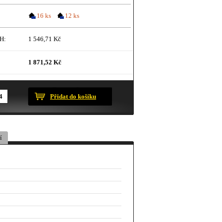
16 ks
12 ks
H:
1 546,71 Kč
1 871,52 Kč
ustračního charakteru.
Přidat do košíku
í