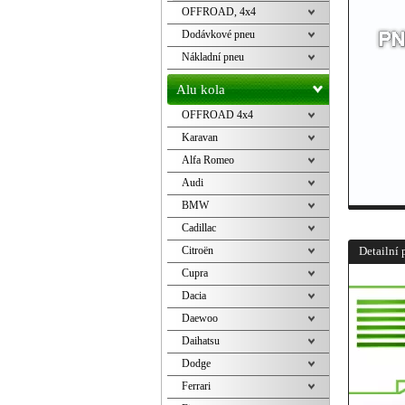
OFFROAD, 4x4
Dodávkové pneu
Nákladní pneu
Alu kola
OFFROAD 4x4
Karavan
Alfa Romeo
Audi
BMW
Cadillac
Citroën
Detailní 
Cupra
Dacia
Daewoo
Daihatsu
Dodge
Ferrari