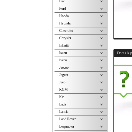
Fiat
Ford
Honda
Hyundai
Chevrolet
Chrysler
Infiniti
Isuzu
Dotaz k 
Iveco
Jaecoo
Jaguar
Jeep
KGM
Kia
Lada
Lancia
Land Rover
Leapmotor