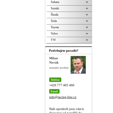
Subaru
Suzuki
Škoda
Tesla
Toyota
Volvo
VW
Potřebujete poradit?
Milan
Novák
manažer prodeje
Telefon
+420 777 465 460
Email
info@racing-line.cz
Naši operátoři jsou vám k
dispozici od pondělí do