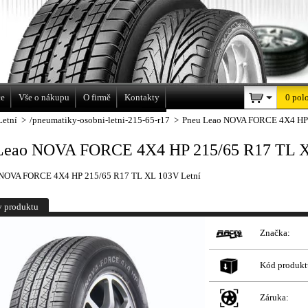
a
ce
Vše o nákupu
O firmě
Kontakty
0 pol
Letní
>
/pneumatiky-osobni-letni-215-65-r17
>
Pneu Leao NOVA FORCE 4X4 HP 
Leao NOVA FORCE 4X4 HP 215/65 R17 TL X
 NOVA FORCE 4X4 HP 215/65 R17 TL XL 103V Letní
y produktu
Značka:
Kód produkt
Záruka: