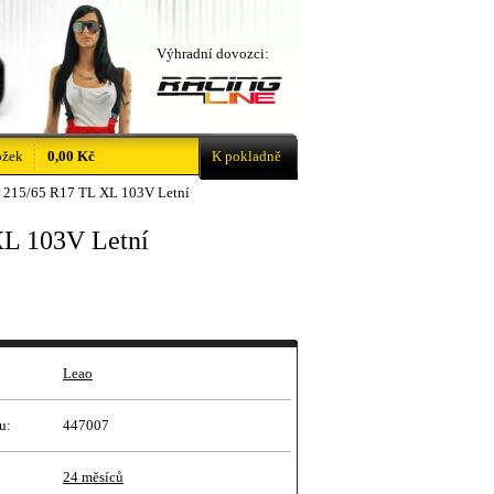
Výhradní dovozci:
ožek
0,00 Kč
K pokladně
215/65 R17 TL XL 103V Letní
L 103V Letní
Leao
u:
447007
24 měsíců