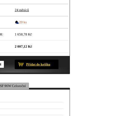
24 měsíců
20 ks
H:
1 658,78 Kč
2 007,12 Kč
ustračního charakteru.
Přidat do košíku
SF 96W Celoroční