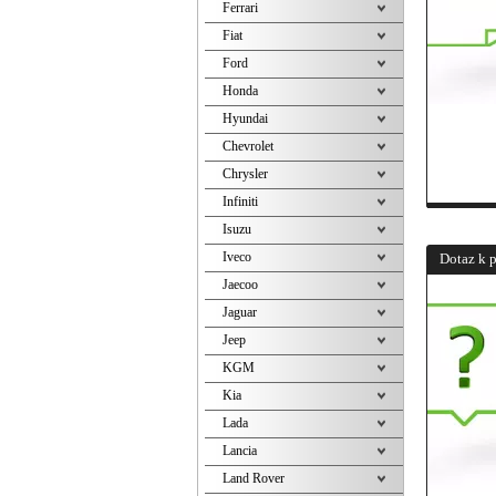
Ferrari
Fiat
Ford
Honda
Hyundai
Chevrolet
Chrysler
Infiniti
Isuzu
Iveco
Dotaz k 
Jaecoo
Jaguar
Jeep
KGM
Kia
Lada
Lancia
Land Rover