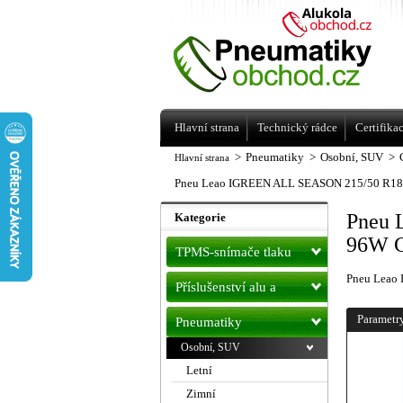
Levné pneumatiky letní, zimní, Alu kol
a litá kola Racing Line
Hlavní strana
Technický rádce
Certifika
>
Pneumatiky
>
Osobní, SUV
>
Hlavní strana
Pneu Leao IGREEN ALL SEASON 215/50 R18
Pneu 
Kategorie
96W C
TPMS-snímače tlaku
Pneu Leao
Příslušenství alu a
pneu
Parametr
Pneumatiky
Osobní, SUV
Letní
Zimní