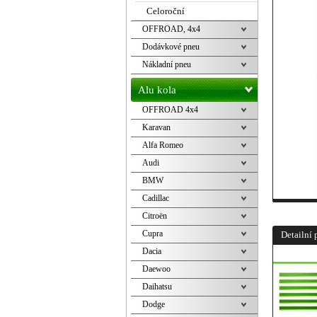
Celoroční
OFFROAD, 4x4
Dodávkové pneu
Nákladní pneu
Alu kola
OFFROAD 4x4
Karavan
Alfa Romeo
Audi
BMW
Cadillac
Citroën
Cupra
Detailní 
Dacia
Daewoo
Daihatsu
Dodge