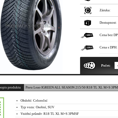
Záruka:
Dostupnost:
Cena bez DP
Cena s DPH:
* Obrázek produktu je pouze il
Počet:
popis produktu
Pneu Leao IGREEN ALL SEASON 215/50 R18 TL XL M+S 3PM
Období:
Celoroční
Typ vozu:
Osobní, SUV
Vnitřní průměr:
R18 TL XL M+S 3PMSF