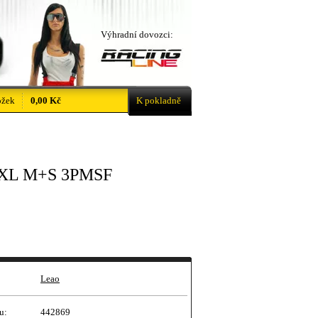
Výhradní dovozci:
ožek
0,00 Kč
K pokladně
 XL M+S 3PMSF
Leao
u:
442869