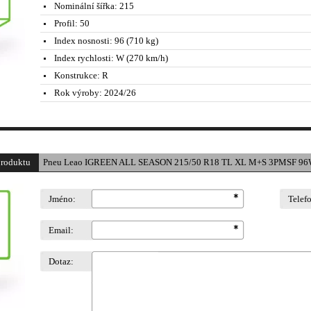
Nominální šířka:
215
Profil:
50
Index nosnosti:
96 (710 kg)
Index rychlosti:
W (270 km/h)
Konstrukce:
R
Rok výroby:
2024/26
produktu
Pneu Leao IGREEN ALL SEASON 215/50 R18 TL XL M+S 3PMSF 96W
Jméno:
Telef
Email:
Dotaz: