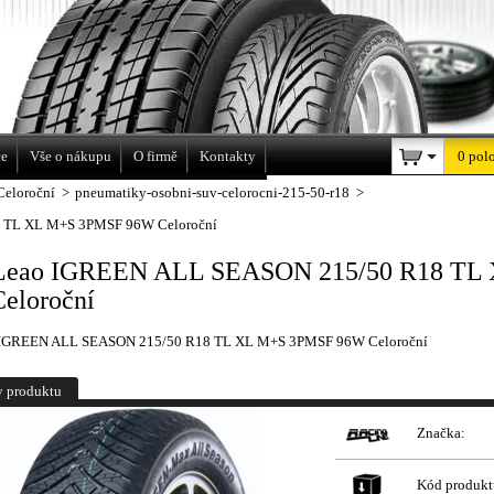
a
ce
Vše o nákupu
O firmě
Kontakty
0 pol
Celoroční
>
pneumatiky-osobni-suv-celorocni-215-50-r18
>
 TL XL M+S 3PMSF 96W Celoroční
Leao IGREEN ALL SEASON 215/50 R18 TL
eloroční
 IGREEN ALL SEASON 215/50 R18 TL XL M+S 3PMSF 96W Celoroční
y produktu
Značka:
Kód produkt