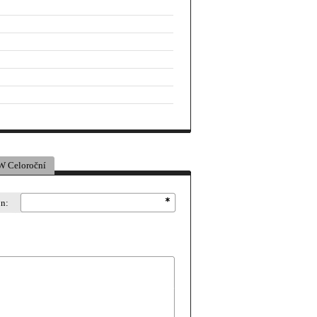
 Celoroční
on: