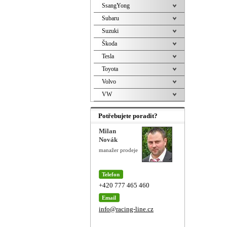
SsangYong
Subaru
Suzuki
Škoda
Tesla
Toyota
Volvo
VW
Potřebujete poradit?
Milan
Novák
manažer prodeje
Telefon
+420 777 465 460
Email
info@racing-line.cz