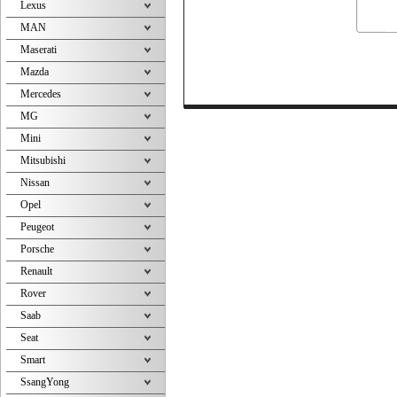
Lexus
MAN
Maserati
Mazda
Mercedes
MG
Mini
Mitsubishi
Nissan
Opel
Peugeot
Porsche
Renault
Rover
Saab
Seat
Smart
SsangYong