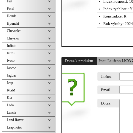
Fiat
Index nosnosti:
10
Ford
Index rychlosti:
Y 
Honda
Konstrukce:
R
Hyundai
Rok výroby:
2024
Chevrolet
Chrysler
Infiniti
Isuzu
Iveco
Dotaz k produktu
Pneu Laufenn LK03 
Jaecoo
Jaguar
Jméno:
Jeep
Email:
KGM
Kia
Dotaz:
Lada
Lancia
Land Rover
Leapmotor