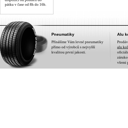
pátku v čase od 8h do 16h.
Pneumatiky
Alu k
Přínášíme Vám levné pneumatiky
Prodá
přímo od výrobců s nejvyšší
alu ko
kvalitou první jakosti.
oficiá
zárukou
všemi 