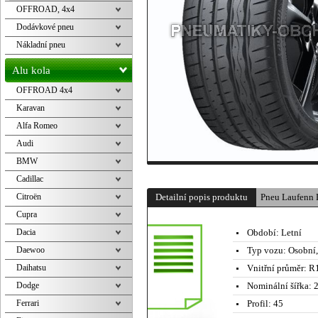
OFFROAD, 4x4
Dodávkové pneu
Nákladní pneu
Alu kola
OFFROAD 4x4
Karavan
Alfa Romeo
Audi
BMW
Cadillac
Citroën
Detailní popis produktu
Pneu Laufenn 
Cupra
Dacia
Období:
Letní
Daewoo
Typ vozu:
Osobní
Daihatsu
Vnitřní průměr:
R1
Dodge
Nominální šířka:
2
Ferrari
Profil:
45