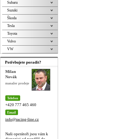
Subaru
Suzuki
Škoda
Tesla
Toyota
Volvo
VW
Potřebujete poradit?
Milan
Novák
manažer prodeje
Telefon
+420 777 465 460
Email
info@racing-line.cz
Naši operátoři jsou vám k
dispozici od pondělí do