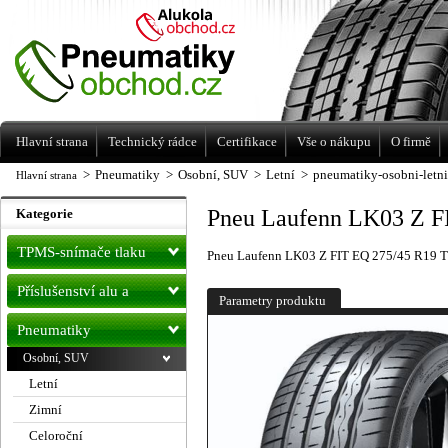
Levné pneumatiky letní, zimní, Alu kola
a litá kola Racing Line
Hlavní strana
Technický rádce
Certifikace
Vše o nákupu
O firmě
>
Pneumatiky
>
Osobní, SUV
>
Letní
>
pneumatiky-osobni-letn
Hlavní strana
Pneu Laufenn LK03 Z F
Kategorie
TPMS-snímače tlaku
Pneu Laufenn LK03 Z FIT EQ 275/45 R19 
Příslušenství alu a
Parametry produktu
pneu
Pneumatiky
Osobní, SUV
Letní
Zimní
Celoroční