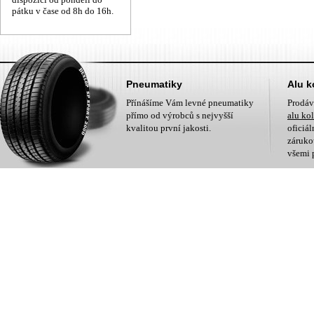
pátku v čase od 8h do 16h.
Pneumatiky
Alu k
Přínášíme Vám levné pneumatiky
Prodá
přímo od výrobců s nejvyšší
alu ko
kvalitou první jakosti.
oficiá
zárukou
všemi 