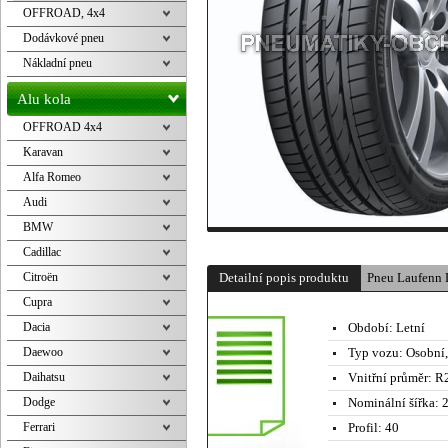
OFFROAD, 4x4
Dodávkové pneu
Nákladní pneu
Alu kola
OFFROAD 4x4
Karavan
Alfa Romeo
Audi
BMW
Cadillac
Citroën
Detailní popis produktu
Pneu Laufenn 
Cupra
Dacia
Období:
Letní
Daewoo
Typ vozu:
Osobní
Daihatsu
Vnitřní průměr:
R2
Dodge
Nominální šířka:
2
Ferrari
Profil:
40