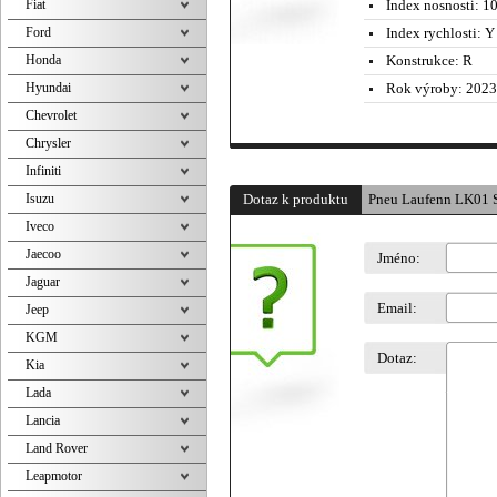
Fiat
Index nosnosti:
10
Ford
Index rychlosti:
Y 
Honda
Konstrukce:
R
Hyundai
Rok výroby:
2023
Chevrolet
Chrysler
Infiniti
Isuzu
Dotaz k produktu
Pneu Laufenn LK01 
Iveco
Jaecoo
Jméno:
Jaguar
Email:
Jeep
KGM
Dotaz:
Kia
Lada
Lancia
Land Rover
Leapmotor