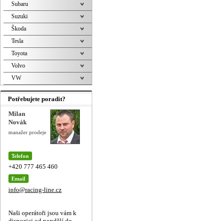
Subaru
Suzuki
Škoda
Tesla
Toyota
Volvo
VW
Potřebujete poradit?
Milan
Novák
manažer prodeje
Telefon
+420 777 465 460
Email
info@racing-line.cz
Naši operátoři jsou vám k
dispozici od pondělí do