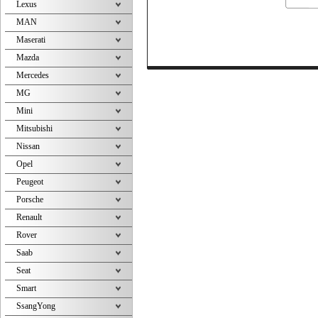
Lexus
MAN
Maserati
Mazda
Mercedes
MG
Mini
Mitsubishi
Nissan
Opel
Peugeot
Porsche
Renault
Rover
Saab
Seat
Smart
SsangYong