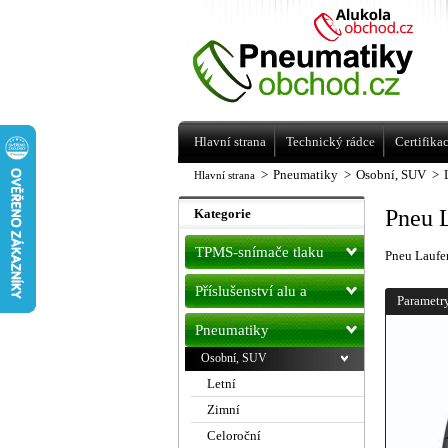
Levné pneumatiky letní, zimní, Alu kol
a litá kola Racing Line
Hlavní strana
Technický rádce
Certifika
>
Pneumatiky
>
Osobní, SUV
>
Hlavní strana
Pneu 
Kategorie
TPMS-snímače tlaku
Pneu Laufe
Příslušenství alu a
Parametr
pneu
Pneumatiky
Osobní, SUV
Letní
Zimní
Celoroční