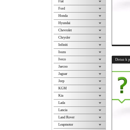
Fiat
Ford
Honda
Hyundai
Chevrolet
Chrysler
Infiniti
Isuzu
Iveco
Dotaz k 
Jaecoo
Jaguar
Jeep
KGM
Kia
Lada
Lancia
Land Rover
Leapmotor