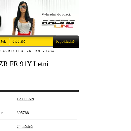
Výhradní dovozci:
ožek
0,00 Kč
K pokladně
5/45 R17 TL XL ZR FR 91Y Letní
ZR FR 91Y Letní
LAUFENN
u:
395788
24 měsíců