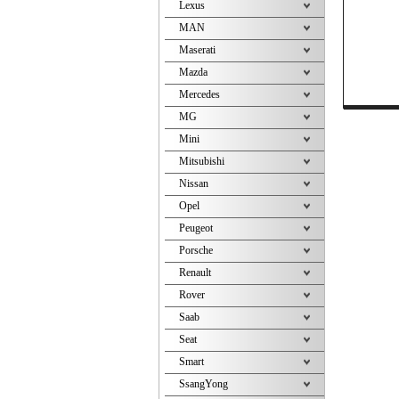
Lexus
MAN
Maserati
Mazda
Mercedes
MG
Mini
Mitsubishi
Nissan
Opel
Peugeot
Porsche
Renault
Rover
Saab
Seat
Smart
SsangYong