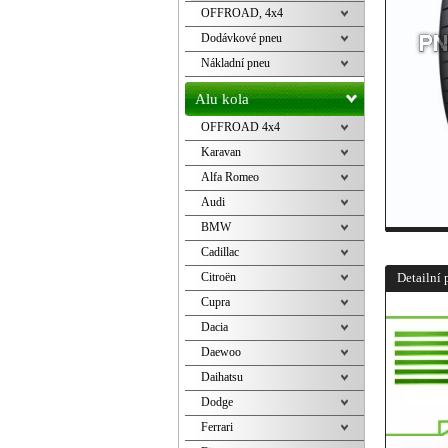
OFFROAD, 4x4
Dodávkové pneu
Nákladní pneu
Alu kola
OFFROAD 4x4
Karavan
Alfa Romeo
Audi
BMW
Cadillac
Citroën
Detailní 
Cupra
Dacia
Daewoo
Daihatsu
Dodge
Ferrari