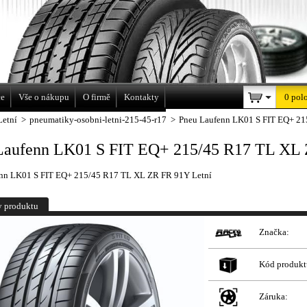
a
ce
Vše o nákupu
O firmě
Kontakty
0 pol
Letní
>
pneumatiky-osobni-letni-215-45-r17
>
Pneu Laufenn LK01 S FIT EQ+ 21
Laufenn LK01 S FIT EQ+ 215/45 R17 TL XL 
nn LK01 S FIT EQ+ 215/45 R17 TL XL ZR FR 91Y Letní
y produktu
Značka:
Kód produkt
Záruka: