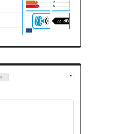
72
on: