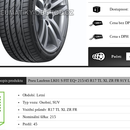
Dostupnost:
Cena bez DP
Cena s DPH:
* Obrázek produktu je pouze il
Počet:
popis produktu
Pneu Laufenn LK01 S FIT EQ+ 215/45 R17 TL XL ZR FR 91Y L
Období:
Letní
Typ vozu:
Osobní, SUV
Vnitřní průměr:
R17 TL XL ZR FR
Nominální šířka:
215
Profil:
45