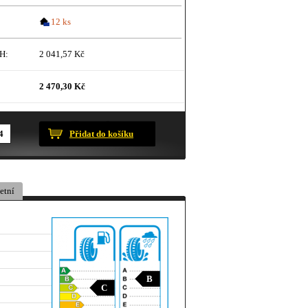
12 ks
H:
2 041,57 Kč
2 470,30 Kč
ustračního charakteru.
Přidat do košíku
etní
B
C