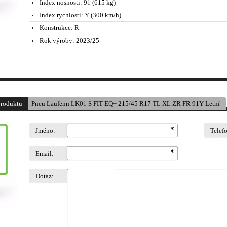
Index nosnosti:
91 (615 kg)
Index rychlosti:
Y (300 km/h)
Konstrukce:
R
Rok výroby:
2023/25
produktu
Pneu Laufenn LK01 S FIT EQ+ 215/45 R17 TL XL ZR FR 91Y Letní
Jméno:
Telef
Email:
Dotaz: