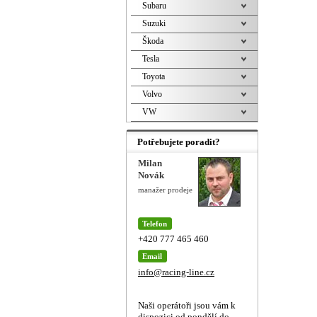
Subaru
Suzuki
Škoda
Tesla
Toyota
Volvo
VW
Potřebujete poradit?
Milan
Novák
manažer prodeje
Telefon
+420 777 465 460
Email
info@racing-line.cz
Naši operátoři jsou vám k
dispozici od pondělí do