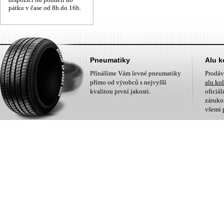
pátku v čase od 8h do 16h.
Pneumatiky
Alu k
Přínášíme Vám levné pneumatiky
Prodá
přímo od výrobců s nejvyšší
alu ko
kvalitou první jakosti.
oficiá
zárukou
všemi 