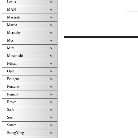
Lexus
MAN
Maserati
Mazda
Mercedes
MG
Mini
Mitsubishi
Nissan
Opel
Peugeot
Porsche
Renault
Rover
Saab
Seat
Smart
SsangYong