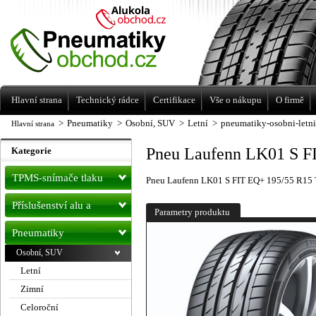
Levné pneumatiky letní, zimní, Alu kola
a litá kola Racing Line
Hlavní strana
Technický rádce
Certifikace
Vše o nákupu
O firmě
>
Pneumatiky
>
Osobní, SUV
>
Letní
>
pneumatiky-osobni-letn
Hlavní strana
Pneu Laufenn LK01 S F
Kategorie
TPMS-snímače tlaku
Pneu Laufenn LK01 S FIT EQ+ 195/55 R15 
Příslušenství alu a
Parametry produktu
pneu
Pneumatiky
Osobní, SUV
Letní
Zimní
Celoroční