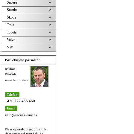
Subaru
Suzuki
Škoda
Tesla
Toyota
Volvo
VW
Potřebujete poradit?
Milan
Novák
manažer prodeje
Telefon
+420 777 465 460
Email
info@racing-line.cz
Naši operátoři jsou vám k
dispozici od pondělí do