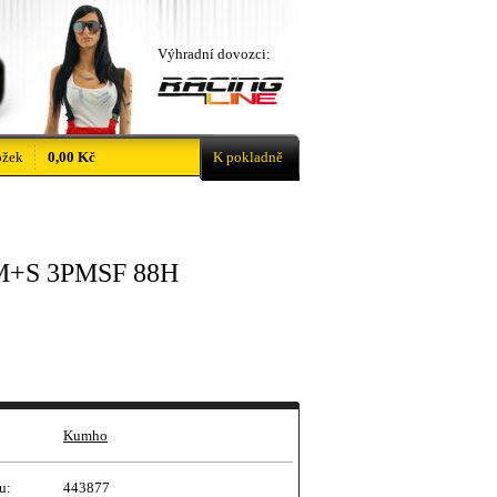
Výhradní dovozci:
ožek
0,00 Kč
K pokladně
 M+S 3PMSF 88H
Kumho
u:
443877