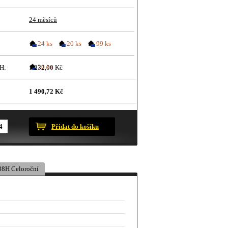
24 měsíců
24 ks
20 ks
99 ks
20 ks
H:
1 232,00 Kč
1 490,72 Kč
ustračního charakteru.
Přidat do košíku
8H Celoroční