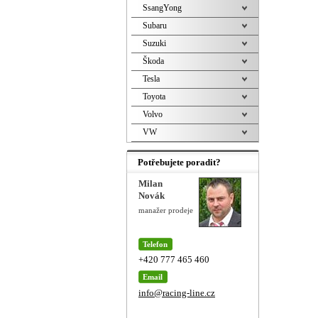
SsangYong
Subaru
Suzuki
Škoda
Tesla
Toyota
Volvo
VW
Potřebujete poradit?
Milan
Novák
manažer prodeje
Telefon
+420 777 465 460
Email
info@racing-line.cz