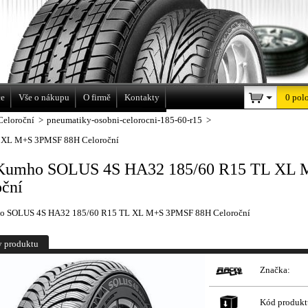
a
ce
Vše o nákupu
O firmě
Kontakty
0 pol
Celoroční
>
pneumatiky-osobni-celorocni-185-60-r15
>
 XL M+S 3PMSF 88H Celoroční
Kumho SOLUS 4S HA32 185/60 R15 TL XL
oční
o SOLUS 4S HA32 185/60 R15 TL XL M+S 3PMSF 88H Celoroční
y produktu
Značka:
Kód produkt