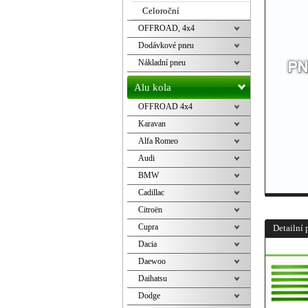
Celoroční
OFFROAD, 4x4
Dodávkové pneu
Nákladní pneu
Alu kola
OFFROAD 4x4
Karavan
Alfa Romeo
Audi
BMW
Cadillac
Citroën
Cupra
Detailní 
Dacia
Daewoo
Daihatsu
Dodge