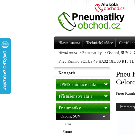
Levné pneumatiky letní, zimní, Alu kol
a litá kola Racing Line
Hlavní strana
Technický rádce
Certifika
>
Pneumatiky
>
Osobní, SUV
>
Hlavní strana
Pneu Kumho SOLUS 4S HA32 185/60 R15 TL
Pneu 
Kategorie
Celor
TPMS-snímače tlaku
Pneu Kumh
Příslušenství alu a
pneu
Parametr
Pneumatiky
Osobní, SUV
Letní
Zimní