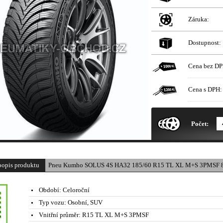
Záruka:
Dostupnost:
Cena bez DP
Cena s DPH:
* Obrázek produktu je pouze il
Počet:
popis produktu
Pneu Kumho SOLUS 4S HA32 185/60 R15 TL XL M+S 3PMSF 8
Období:
Celoroční
Typ vozu:
Osobní, SUV
Vnitřní průměr:
R15 TL XL M+S 3PMSF