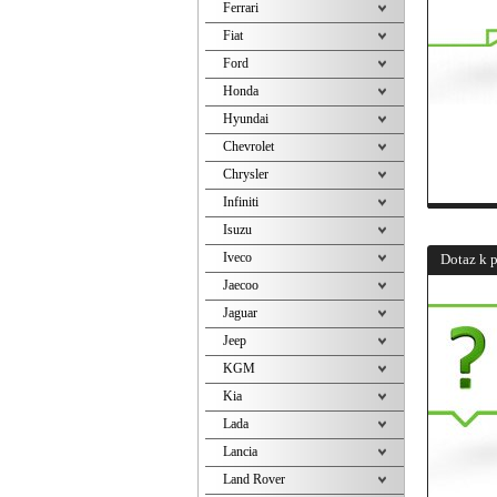
Ferrari
Fiat
Ford
Honda
Hyundai
Chevrolet
Chrysler
Infiniti
Isuzu
Iveco
Dotaz k 
Jaecoo
Jaguar
Jeep
KGM
Kia
Lada
Lancia
Land Rover