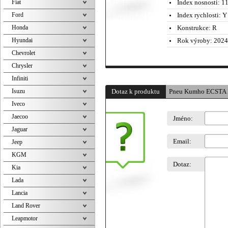
Fiat
Index nosnosti:
11
Ford
Index rychlosti:
Y 
Honda
Konstrukce:
R
Hyundai
Rok výroby:
2024
Chevrolet
Chrysler
Infiniti
Isuzu
Dotaz k produktu
Pneu Kumho ECSTA 
Iveco
Jaecoo
Jméno:
Jaguar
Email:
Jeep
KGM
Dotaz:
Kia
Lada
Lancia
Land Rover
Leapmotor