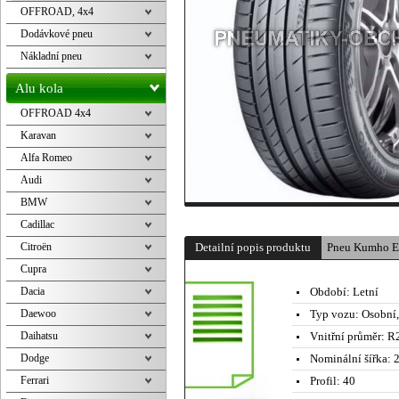
OFFROAD, 4x4
Dodávkové pneu
Nákladní pneu
Alu kola
OFFROAD 4x4
Karavan
Alfa Romeo
Audi
BMW
Cadillac
Citroën
Detailní popis produktu
Pneu Kumho E
Cupra
Dacia
Období:
Letní
Daewoo
Typ vozu:
Osobní
Daihatsu
Vnitřní průměr:
R2
Dodge
Nominální šířka:
2
Ferrari
Profil:
40