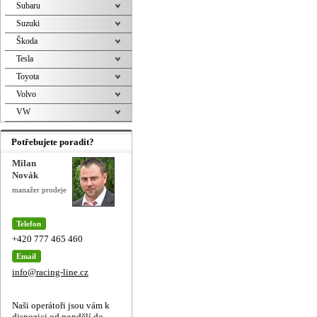
Subaru
Suzuki
Škoda
Tesla
Toyota
Volvo
VW
Potřebujete poradit?
Milan
Novák
manažer prodeje
Telefon
+420 777 465 460
Email
info@racing-line.cz
Naši operátoři jsou vám k
dispozici od pondělí do