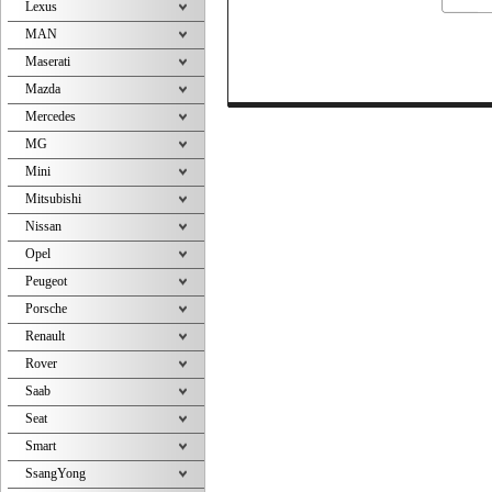
Lexus
MAN
Maserati
Mazda
Mercedes
MG
Mini
Mitsubishi
Nissan
Opel
Peugeot
Porsche
Renault
Rover
Saab
Seat
Smart
SsangYong