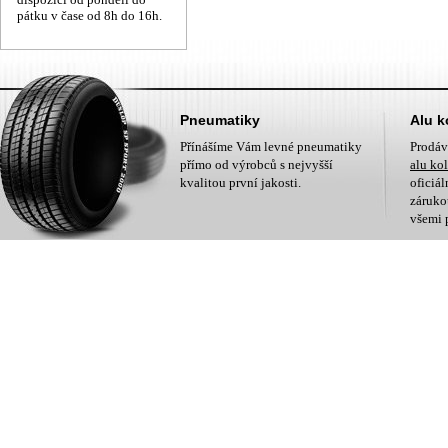
pátku v čase od 8h do 16h.
Pneumatiky
Alu k
Přínášíme Vám levné pneumatiky
Prodá
přímo od výrobců s nejvyšší
alu ko
kvalitou první jakosti.
oficiá
zárukou
všemi 