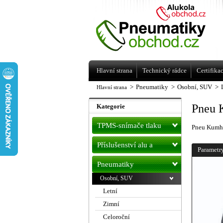
Levné pneumatiky letní, zimní, Alu kol
a litá kola Racing Line
Hlavní strana
Technický rádce
Certifika
>
Pneumatiky
>
Osobní, SUV
>
Hlavní strana
Pneu 
Kategorie
TPMS-snímače tlaku
Pneu Kumh
Příslušenství alu a
Parametr
pneu
Pneumatiky
Osobní, SUV
Letní
Zimní
Celoroční