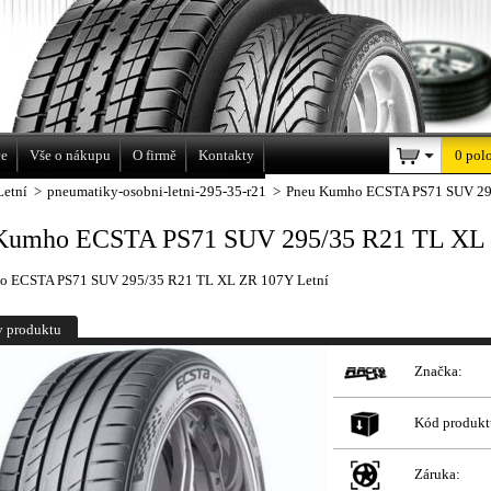
a
ce
Vše o nákupu
O firmě
Kontakty
0 pol
Letní
>
pneumatiky-osobni-letni-295-35-r21
>
Pneu Kumho ECSTA PS71 SUV 29
Kumho ECSTA PS71 SUV 295/35 R21 TL XL 
o ECSTA PS71 SUV 295/35 R21 TL XL ZR 107Y Letní
y produktu
Značka:
Kód produkt
Záruka: