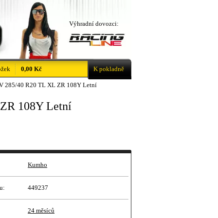
Výhradní dovozci:
ožek
0,00 Kč
K pokladně
 285/40 R20 TL XL ZR 108Y Letní
ZR 108Y Letní
Kumho
u:
449237
24 měsíců