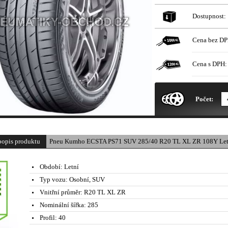
Dostupnost:
Cena bez DP
Cena s DPH:
* Obrázek produktu je pouze il
Počet:
popis produktu
Pneu Kumho ECSTA PS71 SUV 285/40 R20 TL XL ZR 108Y Let
Období:
Letní
Typ vozu:
Osobní, SUV
Vnitřní průměr:
R20 TL XL ZR
Nominální šířka:
285
Profil:
40