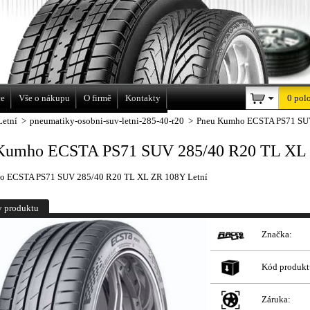
a
ce
Vše o nákupu
O firmě
Kontakty
0 pol
Letní
>
pneumatiky-osobni-suv-letni-285-40-r20
>
Pneu Kumho ECSTA PS71 SUV
Kumho ECSTA PS71 SUV 285/40 R20 TL XL 
o ECSTA PS71 SUV 285/40 R20 TL XL ZR 108Y Letní
y produktu
Značka:
Kód produkt
Záruka: