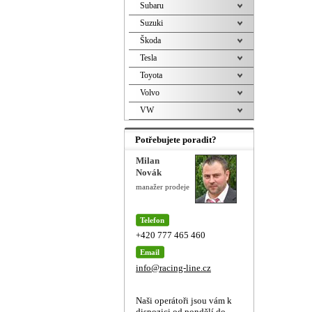
Subaru
Suzuki
Škoda
Tesla
Toyota
Volvo
VW
Potřebujete poradit?
Milan
Novák
manažer prodeje
Telefon
+420 777 465 460
Email
info@racing-line.cz
Naši operátoři jsou vám k
dispozici od pondělí do