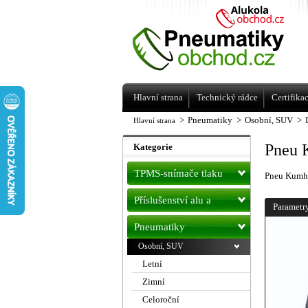
Levné pneumatiky letní, zimní, Alu kol
a litá kola Racing Line
Hlavní strana
Technický rádce
Certifika
>
Pneumatiky
>
Osobní, SUV
>
Hlavní strana
Pneu 
Kategorie
TPMS-snímače tlaku
Pneu Kumh
Příslušenství alu a
Parametr
pneu
Pneumatiky
Osobní, SUV
Letní
Zimní
Celoroční