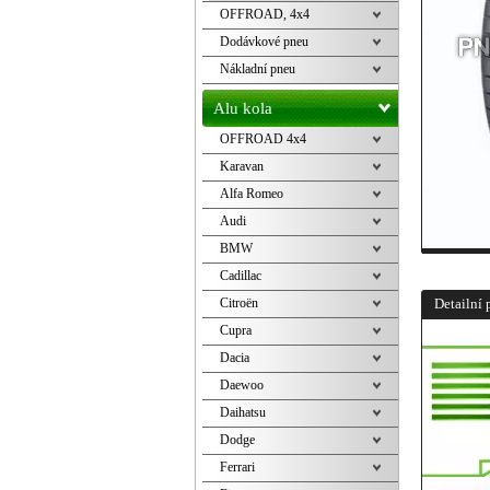
OFFROAD, 4x4
Dodávkové pneu
Nákladní pneu
Alu kola
OFFROAD 4x4
Karavan
Alfa Romeo
Audi
BMW
Cadillac
Citroën
Detailní 
Cupra
Dacia
Daewoo
Daihatsu
Dodge
Ferrari