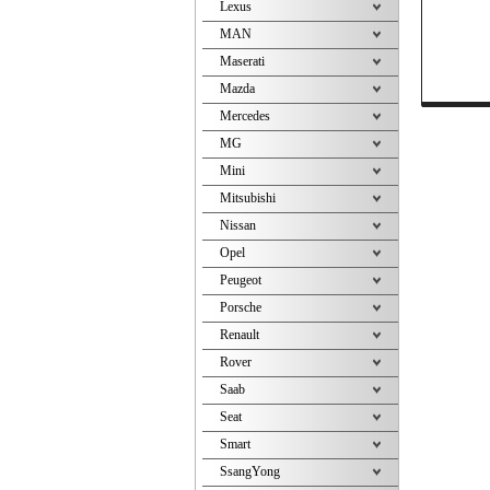
Lexus
MAN
Maserati
Mazda
Mercedes
MG
Mini
Mitsubishi
Nissan
Opel
Peugeot
Porsche
Renault
Rover
Saab
Seat
Smart
SsangYong