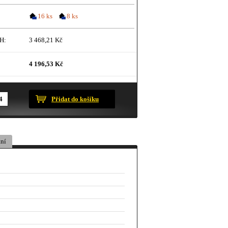
16 ks
8 ks
H:
3 468,21 Kč
4 196,53 Kč
ustračního charakteru.
Přidat do košíku
ní