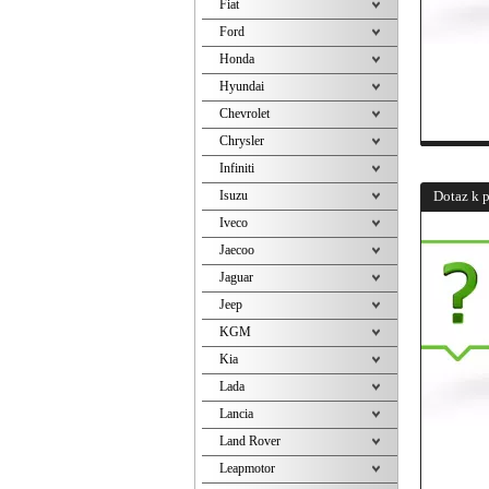
Fiat
Ford
Honda
Hyundai
Chevrolet
Chrysler
Infiniti
Isuzu
Dotaz k 
Iveco
Jaecoo
Jaguar
Jeep
KGM
Kia
Lada
Lancia
Land Rover
Leapmotor