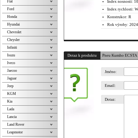
Fiat
Index nosnosti:
10
Ford
Index rychlosti:
W 
Honda
Konstrukce:
R
Hyundai
Rok výroby:
2024
Chevrolet
Chrysler
Infiniti
Isuzu
Dotaz k produktu
Pneu Kumho ECSTA 
Iveco
Jaecoo
Jméno:
Jaguar
Email:
Jeep
KGM
Dotaz:
Kia
Lada
Lancia
Land Rover
Leapmotor