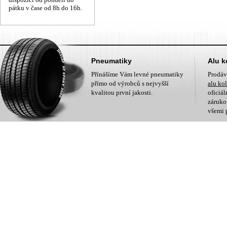
pátku v čase od 8h do 16h.
Pneumatiky
Alu k
Přínášíme Vám levné pneumatiky
Prodá
přímo od výrobců s nejvyšší
alu ko
kvalitou první jakosti.
oficiá
zárukou
všemi 