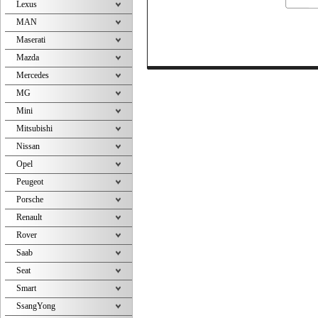
Lexus
MAN
Maserati
Mazda
Mercedes
MG
Mini
Mitsubishi
Nissan
Opel
Peugeot
Porsche
Renault
Rover
Saab
Seat
Smart
SsangYong