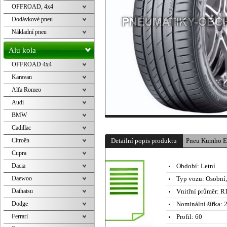
OFFROAD, 4x4
Dodávkové pneu
Nákladní pneu
Alu kola
OFFROAD 4x4
Karavan
Alfa Romeo
Audi
BMW
Cadillac
Citroën
Detailní popis produktu
Pneu Kumho E
Cupra
Dacia
Období:
Letní
Daewoo
Typ vozu:
Osobní
Daihatsu
Vnitřní průměr:
R1
Dodge
Nominální šířka:
2
Ferrari
Profil:
60