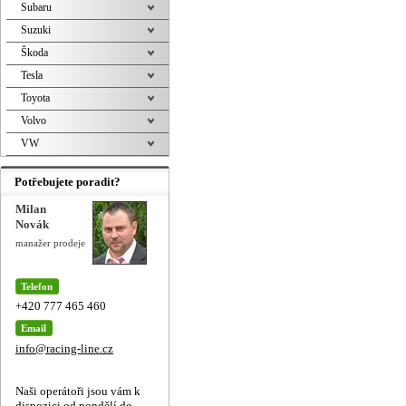
Subaru
Suzuki
Škoda
Tesla
Toyota
Volvo
VW
Potřebujete poradit?
Milan
Novák
manažer prodeje
Telefon
+420 777 465 460
Email
info@racing-line.cz
Naši operátoři jsou vám k
dispozici od pondělí do