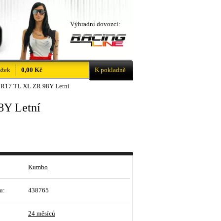
Výhradní dovozci:
ožek
0,00 Kč
K pokladně
R17 TL XL ZR 98Y Letní
8Y Letní
Kumho
u:
438765
24 měsíců