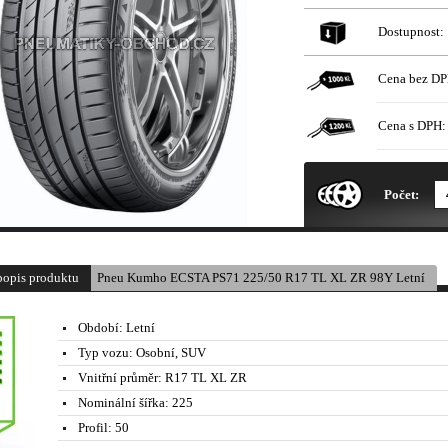
Dostupnost:
Cena bez DP
Cena s DPH:
* Obrázek produktu je pouze il
Počet:
popis produktu
Pneu Kumho ECSTA PS71 225/50 R17 TL XL ZR 98Y Letní
Období:
Letní
Typ vozu:
Osobní, SUV
Vnitřní průměr:
R17 TL XL ZR
Nominální šířka:
225
Profil:
50