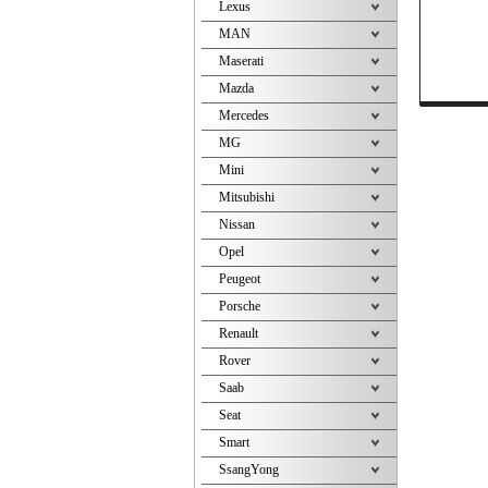
Lexus
MAN
Maserati
Mazda
Mercedes
MG
Mini
Mitsubishi
Nissan
Opel
Peugeot
Porsche
Renault
Rover
Saab
Seat
Smart
SsangYong