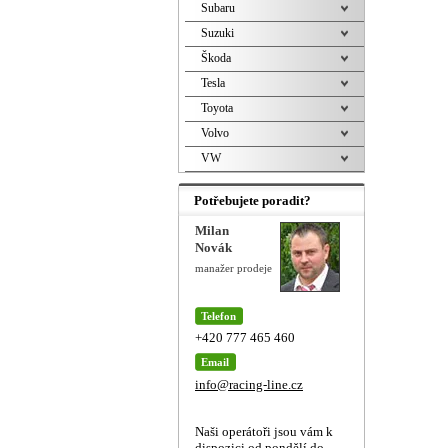
Subaru
Suzuki
Škoda
Tesla
Toyota
Volvo
VW
Potřebujete poradit?
Milan
Novák
manažer prodeje
Telefon
+420 777 465 460
Email
info@racing-line.cz
Naši operátoři jsou vám k
dispozici od pondělí do