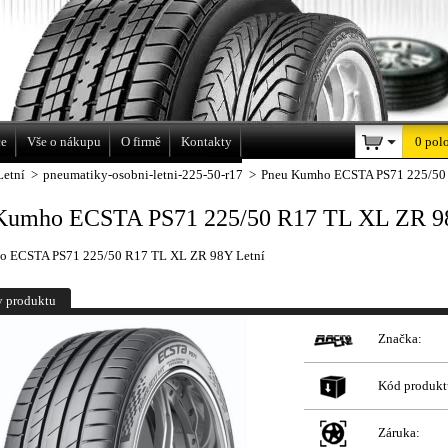
a
ce
Vše o nákupu
O firmě
Kontakty
0 pol
Letní
>
pneumatiky-osobni-letni-225-50-r17
>
Pneu Kumho ECSTA PS71 225/50 
Kumho ECSTA PS71 225/50 R17 TL XL ZR 9
o ECSTA PS71 225/50 R17 TL XL ZR 98Y Letní
y produktu
Značka:
Kód produkt
Záruka: