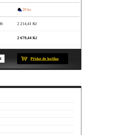
20 ks
H:
2 214,41 Kč
2 679,44 Kč
ustračního charakteru.
Přidat do košíku