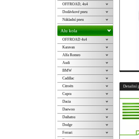
OFFROAD, 4x4
Dodávkové pneu
Nákladní pneu
Alu kola
OFFROAD 4x4
Karavan
Alfa Romeo
Audi
BMW
Cadillac
Citroën
Detailní 
Cupra
Dacia
Daewoo
Daihatsu
Dodge
Ferrari