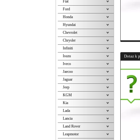
Fiat
Ford
Honda
Hyundai
Chevrolet
Chrysler
Infiniti
Isuzu
Dotaz k 
Iveco
Jaecoo
Jaguar
Jeep
KGM
Kia
Lada
Lancia
Land Rover
Leapmotor