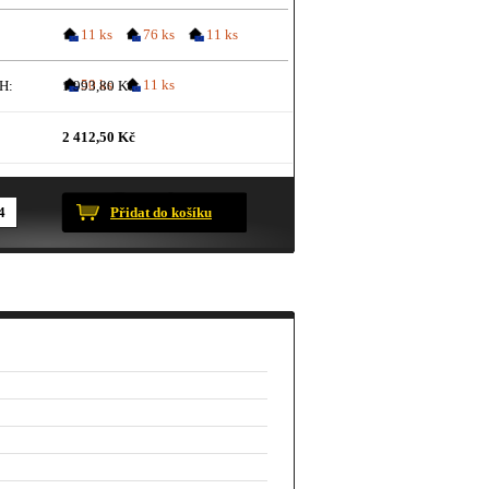
11 ks
76 ks
11 ks
50 ks
11 ks
H:
1 993,80 Kč
2 412,50 Kč
ustračního charakteru.
Přidat do košíku