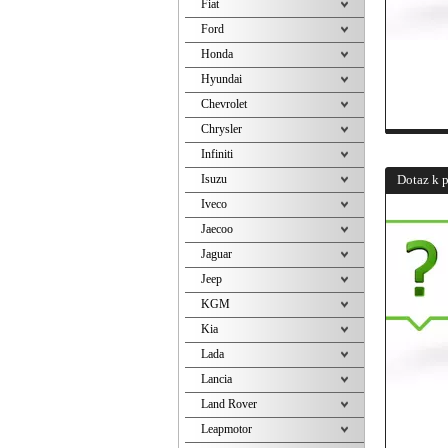
Fiat
Ford
Honda
Hyundai
Chevrolet
Chrysler
Infiniti
Isuzu
Dotaz k 
Iveco
Jaecoo
Jaguar
Jeep
KGM
Kia
Lada
Lancia
Land Rover
Leapmotor