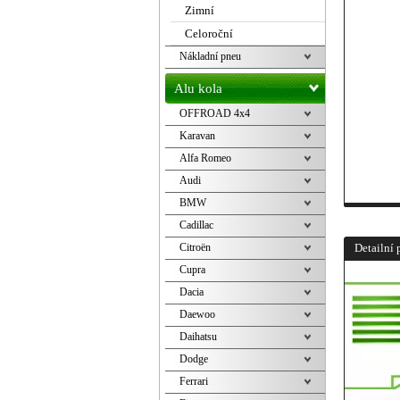
Zimní
Celoroční
Nákladní pneu
Alu kola
OFFROAD 4x4
Karavan
Alfa Romeo
Audi
BMW
Cadillac
Citroën
Detailní 
Cupra
Dacia
Daewoo
Daihatsu
Dodge
Ferrari