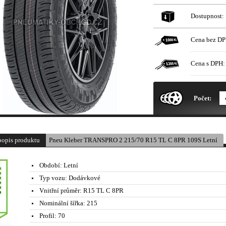
Dostupnost:
Cena bez DP
Cena s DPH:
* Obrázek produktu je pouze il
Počet:
popis produktu
Pneu Kleber TRANSPRO 2 215/70 R15 TL C 8PR 109S Letní
Období:
Letní
Typ vozu:
Dodávkové
Vnitřní průměr:
R15 TL C 8PR
Nominální šířka:
215
Profil:
70