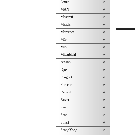
Lexus
MAN
Maserati
Mazda
Mercedes
MG
Mini
Mitsubishi
Nissan
Opel
Peugeot
Porsche
Renault
Rover
Saab
Seat
Smart
SsangYong