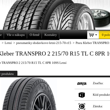
a
ce
Vše o nákupu
O firmě
Kontakty
0 pol
u
>
Letní
>
pneumatiky-dodavkove-letni-215-70-r15
>
Pneu Kleber TRANSPRO 2
Kleber TRANSPRO 2 215/70 R15 TL C 8PR 1
er TRANSPRO 2 215/70 R15 TL C 8PR 109S Letní
y produktu
Značka:
Kód produkt
Záruka: