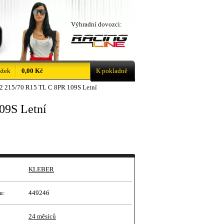
Výhradní dovozci:
ožek
0,00 Kč
K pokladně
 215/70 R15 TL C 8PR 109S Letní
09S Letní
KLEBER
u:
449246
24 měsíců