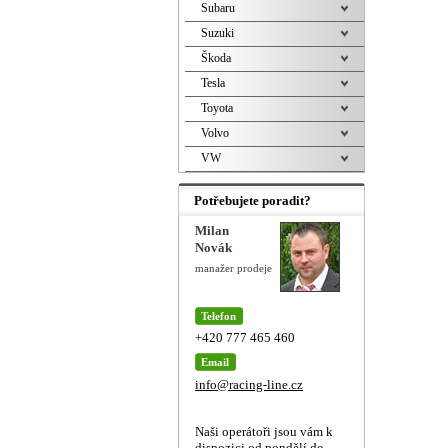
Subaru
Suzuki
Škoda
Tesla
Toyota
Volvo
VW
Potřebujete poradit?
Milan
Novák
manažer prodeje
Telefon
+420 777 465 460
Email
info@racing-line.cz
Naši operátoři jsou vám k
dispozici od pondělí do