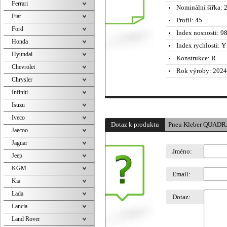
Ferrari
Nominální šířka:
2
Fiat
Profil:
45
Ford
Index nosnosti:
98
Honda
Index rychlosti:
Y 
Hyundai
Konstrukce:
R
Chevrolet
Rok výroby:
2024
Chrysler
Infiniti
Isuzu
Iveco
Dotaz k produktu
Pneu Kleber QUADR
Jaecoo
Jaguar
Jméno:
Jeep
KGM
Email:
Kia
Lada
Dotaz:
Lancia
Land Rover