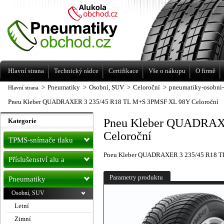
Levné pneumatiky letní, zimní, Alu kola
a litá kola Racing Line
Hlavní strana
Technický rádce
Certifikace
Vše o nákupu
O firmě
>
Pneumatiky
>
Osobní, SUV
>
Celoroční
>
pneumatiky-osobni-
Hlavní strana
Pneu Kleber QUADRAXER 3 235/45 R18 TL M+S 3PMSF XL 98Y Celoroční
Pneu Kleber QUADRAX
Kategorie
Celoroční
TPMS-snímače tlaku
Pneu Kleber QUADRAXER 3 235/45 R18 T
Příslušenství alu a
pneu
Parametry produktu
Pneumatiky
Osobní, SUV
Letní
Zimní