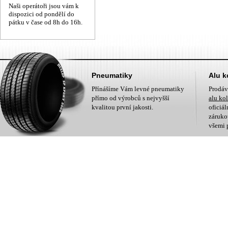
Naši operátoři jsou vám k
dispozici od pondělí do
pátku v čase od 8h do 16h.
Pneumatiky
Alu k
Přínášíme Vám levné pneumatiky
Prodá
přímo od výrobců s nejvyšší
alu ko
kvalitou první jakosti.
oficiá
zárukou
všemi 