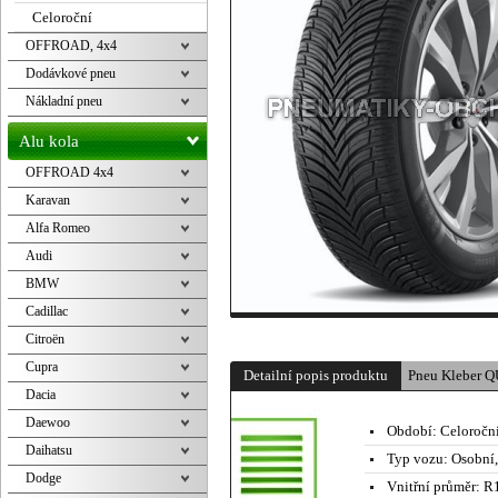
Celoroční
OFFROAD, 4x4
Dodávkové pneu
Nákladní pneu
Alu kola
OFFROAD 4x4
Karavan
Alfa Romeo
Audi
BMW
Cadillac
Citroën
Cupra
Detailní popis produktu
Pneu Kleber 
Dacia
Daewoo
Období:
Celoročn
Daihatsu
Typ vozu:
Osobní
Dodge
Vnitřní průměr:
R1