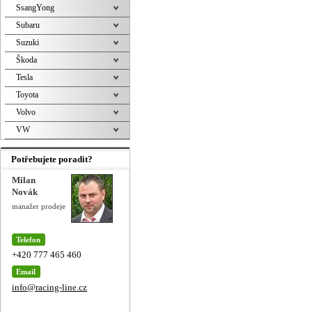
SsangYong
Subaru
Suzuki
Škoda
Tesla
Toyota
Volvo
VW
Potřebujete poradit?
Milan
Novák
manažer prodeje
Telefon
+420 777 465 460
Email
info@racing-line.cz