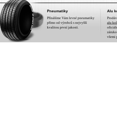
Pneumatiky
Alu k
Přínášíme Vám levné pneumatiky
Prodá
přímo od výrobců s nejvyšší
alu ko
kvalitou první jakosti.
oficiá
zárukou
všemi 