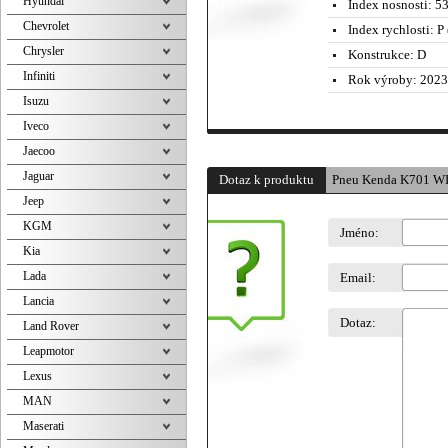
Hyundai
Index nosnosti:
5
Chevrolet
Index rychlosti:
P 
Chrysler
Konstrukce:
D
Infiniti
Rok výroby:
2023
Isuzu
Iveco
Jaecoo
Jaguar
Dotaz k produktu
Pneu Kenda K701 W
Jeep
KGM
Jméno:
Kia
Lada
Email:
Lancia
Dotaz:
Land Rover
Leapmotor
Lexus
MAN
Maserati