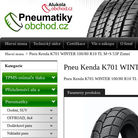
Levné pneumatiky letní, zimní, Alu kola
a litá kola Racing Line
Hlavní strana
Technický rádce
Certifikace
Vše o nákupu
O firmě
>
Pneu Kenda K701 WINTER 100/80 R10 TL M+S 53P Zimní
Hlavní strana
Pneu Kenda K701 WINT
Kategorie
TPMS-snímače tlaku
Pneu Kenda K701 WINTER 100/80 R10 TL
Příslušenství alu a
Parametry produktu
pneu
Pneumatiky
Osobní, SUV
OFFROAD, 4x4
Dodávkové pneu
Nákladní pneu