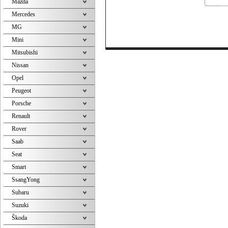
Mazda
Mercedes
MG
Mini
Mitsubishi
Nissan
Opel
Peugeot
Porsche
Renault
Rover
Saab
Seat
Smart
SsangYong
Subaru
Suzuki
Škoda