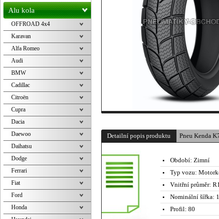
Alu kola
OFFROAD 4x4
Karavan
Alfa Romeo
Audi
BMW
Cadillac
Citroën
Cupra
Dacia
Daewoo
Detailní popis produktu
Pneu Kenda K
Daihatsu
Dodge
Období:
Zimní
Ferrari
Typ vozu:
Motork
Fiat
Vnitřní průměr:
R1
Ford
Nominální šířka:
1
Honda
Profil:
80