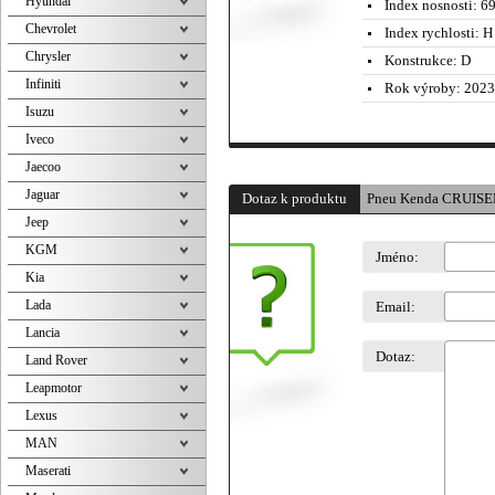
Hyundai
Index nosnosti:
69
Chevrolet
Index rychlosti:
H 
Chrysler
Konstrukce:
D
Infiniti
Rok výroby:
2023
Isuzu
Iveco
Jaecoo
Jaguar
Dotaz k produktu
Pneu Kenda CRUISER
Jeep
KGM
Jméno:
Kia
Lada
Email:
Lancia
Dotaz:
Land Rover
Leapmotor
Lexus
MAN
Maserati