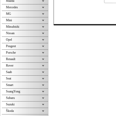
Mazda
Mercedes
MG
Mini
Mitsubishi
Nissan
Opel
Peugeot
Porsche
Renault
Rover
Saab
Seat
Smart
SsangYong
Subaru
Suzuki
Škoda