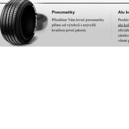
Pneumatiky
Alu k
Přínášíme Vám levné pneumatiky
Prodá
přímo od výrobců s nejvyšší
alu ko
kvalitou první jakosti.
oficiá
zárukou
všemi 