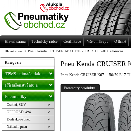
Levné pneumatiky letní, zimní, Alu kola
a litá kola Racing Line
Hlavní strana
Technický rádce
Certifikace
Vše o nákupu
O firmě
>
Pneu Kenda CRUISER K671 150/70 R17 TL 69H Celoroční
Hlavní strana
Pneu Kenda CRUISER K
Kategorie
TPMS-snímače tlaku
Pneu Kenda CRUISER K671 150/70 R17 TL
Příslušenství alu a
Parametry produktu
pneu
Pneumatiky
Osobní, SUV
OFFROAD, 4x4
Dodávkové pneu
Nákladní pneu