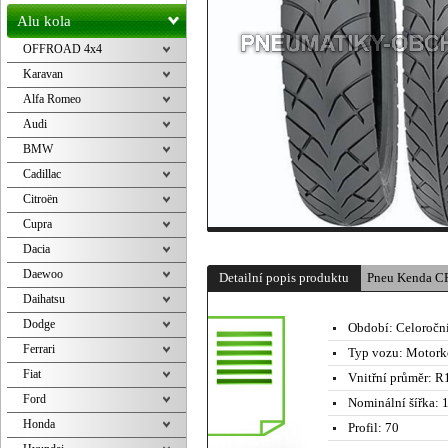
Alu kola
OFFROAD 4x4
Karavan
Alfa Romeo
Audi
BMW
Cadillac
Citroën
Cupra
Dacia
Daewoo
Detailní popis produktu
Pneu Kenda C
Daihatsu
Dodge
Období:
Celoročn
Ferrari
Typ vozu:
Motork
Fiat
Vnitřní průměr:
R1
Ford
Nominální šířka:
1
Honda
Profil:
70