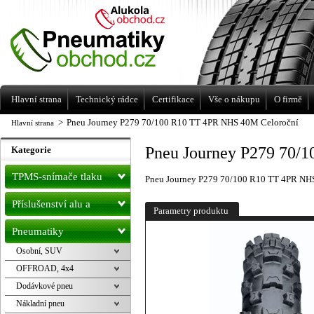
Levné pneumatiky letní, zimní, Alu kola
a litá kola Racing Line
Hlavní strana
Technický rádce
Certifikace
Vše o nákupu
O firmě
>
Pneu Journey P279 70/100 R10 TT 4PR NHS 40M Celoroční
Hlavní strana
Pneu Journey P279 70/
Kategorie
TPMS-snímače tlaku
Pneu Journey P279 70/100 R10 TT 4PR NH
Příslušenství alu a
Parametry produktu
pneu
Pneumatiky
Osobní, SUV
OFFROAD, 4x4
Dodávkové pneu
Nákladní pneu