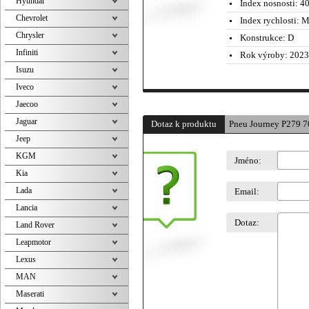
Hyundai
Index nosnosti:
4
Chevrolet
Index rychlosti:
M 
Chrysler
Konstrukce:
D
Infiniti
Rok výroby:
2023
Isuzu
Iveco
Jaecoo
Jaguar
Dotaz k produktu
Pneu Journey P279 
Jeep
KGM
Jméno:
Kia
Lada
Email:
Lancia
Dotaz:
Land Rover
Leapmotor
Lexus
MAN
Maserati