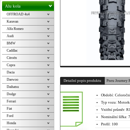
Alu kola
OFFROAD 4x4
Karavan
Alfa Romeo
Audi
BMW
Cadillac
Citroën
Cupra
Dacia
Daewoo
Detailní popis produktu
Pneu Journey
Daihatsu
Dodge
Období:
Celoročn
Ferrari
Typ vozu:
Motork
Fiat
Vnitřní průměr:
R1
Ford
Nominální šířka:
7
Honda
Profil:
100