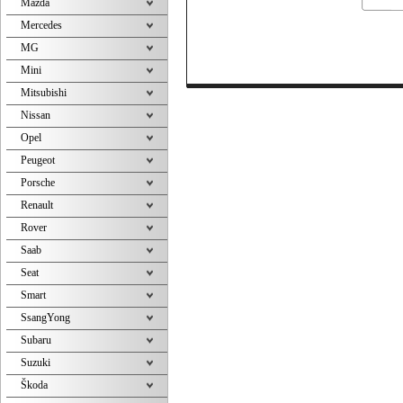
Mazda
Mercedes
MG
Mini
Mitsubishi
Nissan
Opel
Peugeot
Porsche
Renault
Rover
Saab
Seat
Smart
SsangYong
Subaru
Suzuki
Škoda