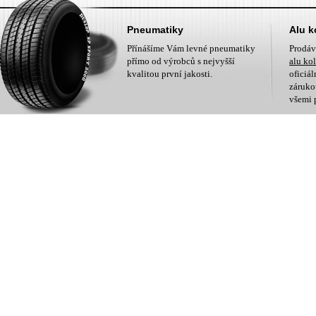
Pneumatiky
Alu k
Přínášíme Vám levné pneumatiky
Prodá
přímo od výrobců s nejvyšší
alu ko
kvalitou první jakosti.
oficiá
zárukou
všemi 