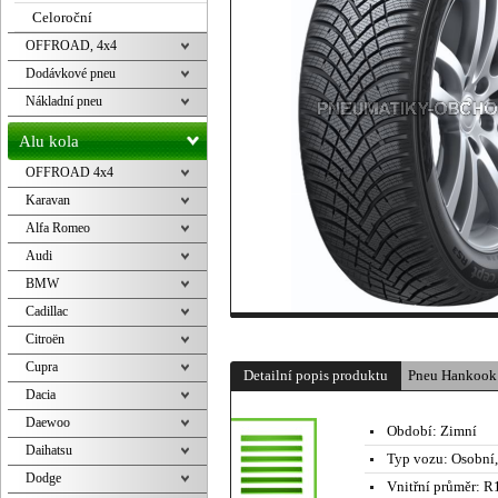
Celoroční
OFFROAD, 4x4
Dodávkové pneu
Nákladní pneu
Alu kola
OFFROAD 4x4
Karavan
Alfa Romeo
Audi
BMW
Cadillac
Citroën
Cupra
Detailní popis produktu
Pneu Hankook
Dacia
Daewoo
Období:
Zimní
Daihatsu
Typ vozu:
Osobní
Dodge
Vnitřní průměr:
R1