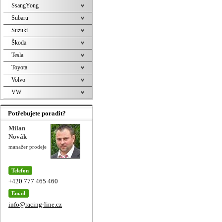
SsangYong
Subaru
Suzuki
Škoda
Tesla
Toyota
Volvo
VW
Potřebujete poradit?
Milan
Novák
manažer prodeje
Telefon
+420 777 465 460
Email
info@racing-line.cz