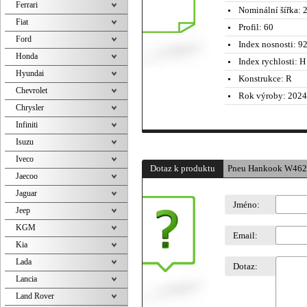
Ferrari
Nominální šířka:
2
Fiat
Profil:
60
Ford
Index nosnosti:
92
Honda
Index rychlosti:
H 
Hyundai
Konstrukce:
R
Chevrolet
Rok výroby:
2024
Chrysler
Infiniti
Isuzu
Iveco
Dotaz k produktu
Pneu Hankook W462
Jaecoo
Jaguar
Jméno:
Jeep
KGM
Email:
Kia
Lada
Dotaz:
Lancia
Land Rover