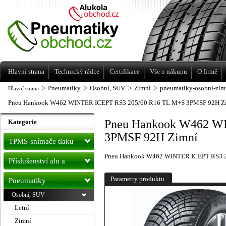
Levné pneumatiky letní, zimní, Alu kola
a litá kola Racing Line
Hlavní strana
Technický rádce
Certifikace
Vše o nákupu
O firmě
>
Pneumatiky
>
Osobní, SUV
>
Zimní
>
pneumatiky-osobni-zim
Hlavní strana
Pneu Hankook W462 WINTER ICEPT RS3 205/60 R16 TL M+S 3PMSF 92H Z
Pneu Hankook W462 W
Kategorie
3PMSF 92H Zimní
TPMS-snímače tlaku
Pneu Hankook W462 WINTER ICEPT RS3 2
Příslušenství alu a
pneu
Parametry produktu
Pneumatiky
Osobní, SUV
Letní
Zimní