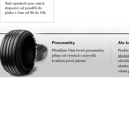
Naši operátoři jsou vám k
dispozici od pondělí do
pátku v čase od 8h do 16h.
Pneumatiky
Alu k
Přínášíme Vám levné pneumatiky
Prodá
přímo od výrobců s nejvyšší
alu ko
kvalitou první jakosti.
oficiá
zárukou
všemi 