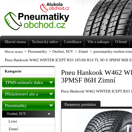
Levné pneumatiky letní, zimní, Alu kola
a litá kola Racing Line
Hlavní strana
Technický rádce
Certifikace
Vše o nákupu
O firmě
>
Pneumatiky
>
Osobní, SUV
>
Zimní
>
pneumatiky-osobni-zim
Hlavní strana
Pneu Hankook W462 WINTER ICEPT RS3 185/60 R16 TL M+S 3PMSF 86H Z
Pneu Hankook W462 W
Kategorie
3PMSF 86H Zimní
TPMS-snímače tlaku
Pneu Hankook W462 WINTER ICEPT RS3 1
Příslušenství alu a
pneu
Parametry produktu
Pneumatiky
Osobní, SUV
Letní
Zimní