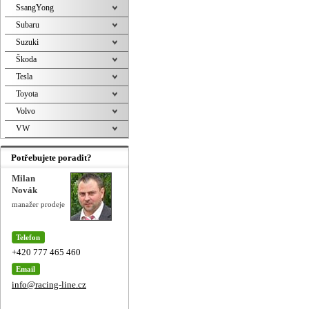
SsangYong
Subaru
Suzuki
Škoda
Tesla
Toyota
Volvo
VW
Potřebujete poradit?
Milan
Novák
manažer prodeje
Telefon
+420 777 465 460
Email
info@racing-line.cz