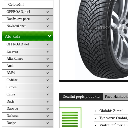
Celoroční
OFFROAD, 4x4
Dodávkové pneu
Nákladní pneu
Alu kola
OFFROAD 4x4
Karavan
Alfa Romeo
Audi
BMW
Cadillac
Citroën
Cupra
Detailní popis produktu
Pneu Hankook
Dacia
Daewoo
Období:
Zimní
Daihatsu
Typ vozu:
Osobní
Dodge
Vnitřní průměr:
R1