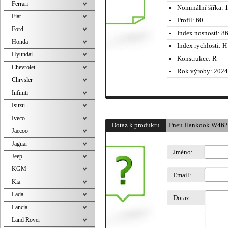
Ferrari
Nominální šířka:
1
Fiat
Profil:
60
Ford
Index nosnosti:
86
Honda
Index rychlosti:
H 
Hyundai
Konstrukce:
R
Chevrolet
Rok výroby:
2024
Chrysler
Infiniti
Isuzu
Iveco
Dotaz k produktu
Pneu Hankook W462
Jaecoo
Jaguar
Jméno:
Jeep
KGM
Email:
Kia
Lada
Dotaz:
Lancia
Land Rover