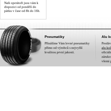
Naši operátoři jsou vám k
dispozici od pondělí do
pátku v čase od 8h do 16h.
Pneumatiky
Alu k
Přínášíme Vám levné pneumatiky
Prodá
přímo od výrobců s nejvyšší
alu ko
kvalitou první jakosti.
oficiá
zárukou
všemi 