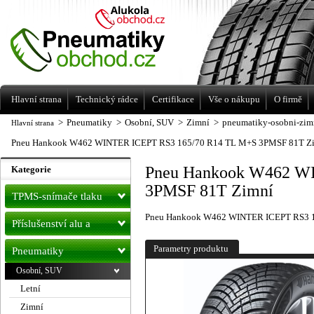
Levné pneumatiky letní, zimní, Alu kola
a litá kola Racing Line
Hlavní strana
Technický rádce
Certifikace
Vše o nákupu
O firmě
>
Pneumatiky
>
Osobní, SUV
>
Zimní
>
pneumatiky-osobni-zim
Hlavní strana
Pneu Hankook W462 WINTER ICEPT RS3 165/70 R14 TL M+S 3PMSF 81T Z
Pneu Hankook W462 W
Kategorie
3PMSF 81T Zimní
TPMS-snímače tlaku
Pneu Hankook W462 WINTER ICEPT RS3 1
Příslušenství alu a
pneu
Parametry produktu
Pneumatiky
Osobní, SUV
Letní
Zimní