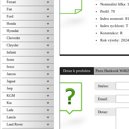
Ferrari
Nominální šířka:
1
Fiat
Profil:
70
Ford
Index nosnosti:
81
Honda
Index rychlosti:
T 
Hyundai
Konstrukce:
R
Chevrolet
Rok výroby:
2024
Chrysler
Infiniti
Isuzu
Iveco
Dotaz k produktu
Pneu Hankook W462
Jaecoo
Jaguar
Jméno:
Jeep
KGM
Email:
Kia
Lada
Dotaz:
Lancia
Land Rover