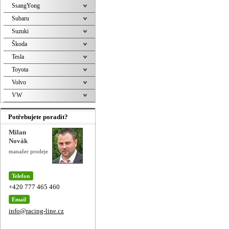
SsangYong
Subaru
Suzuki
Škoda
Tesla
Toyota
Volvo
VW
Potřebujete poradit?
Milan
Novák
manažer prodeje
Telefon
+420 777 465 460
Email
info@racing-line.cz