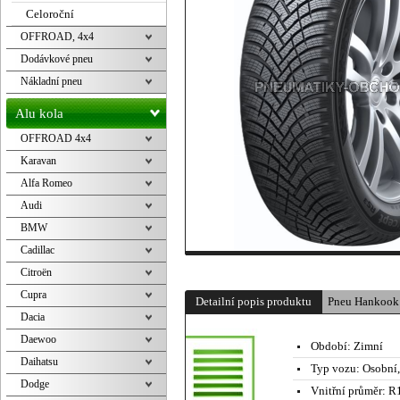
Celoroční
OFFROAD, 4x4
Dodávkové pneu
Nákladní pneu
Alu kola
OFFROAD 4x4
Karavan
Alfa Romeo
Audi
BMW
Cadillac
Citroën
Cupra
Detailní popis produktu
Pneu Hankook
Dacia
Daewoo
Období:
Zimní
Daihatsu
Typ vozu:
Osobní
Dodge
Vnitřní průměr:
R1