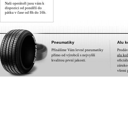
Naši operátoři jsou vám k
dispozici od pondělí do
pátku v čase od 8h do 16h.
Pneumatiky
Alu k
Přínášíme Vám levné pneumatiky
Prodá
přímo od výrobců s nejvyšší
alu ko
kvalitou první jakosti.
oficiá
zárukou
všemi 