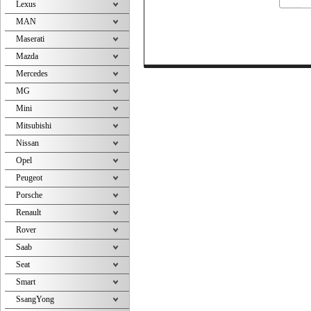
Lexus
MAN
Maserati
Mazda
Mercedes
MG
Mini
Mitsubishi
Nissan
Opel
Peugeot
Porsche
Renault
Rover
Saab
Seat
Smart
SsangYong