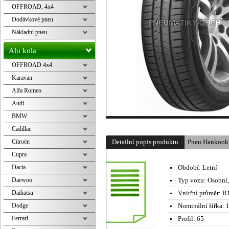
OFFROAD, 4x4
Dodávkové pneu
Nákladní pneu
Alu kola
OFFROAD 4x4
Karavan
Alfa Romeo
Audi
BMW
Cadillac
Citroën
Detailní popis produktu
Pneu Hankook
Cupra
Dacia
Období:
Letní
Daewoo
Typ vozu:
Osobní
Daihatsu
Vnitřní průměr:
R1
Dodge
Nominální šířka:
1
Ferrari
Profil:
65