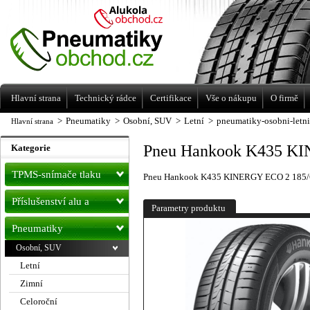
Levné pneumatiky letní, zimní, Alu kola
a litá kola Racing Line
Hlavní strana
Technický rádce
Certifikace
Vše o nákupu
O firmě
>
Pneumatiky
>
Osobní, SUV
>
Letní
>
pneumatiky-osobni-letn
Hlavní strana
Pneu Hankook K435 KI
Kategorie
TPMS-snímače tlaku
Pneu Hankook K435 KINERGY ECO 2 185/6
Příslušenství alu a
Parametry produktu
pneu
Pneumatiky
Osobní, SUV
Letní
Zimní
Celoroční