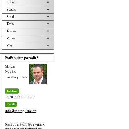
Subaru
Suzuki
Škoda
Tesla
Toyota
Volvo
VW
Potřebujete poradit?
Milan
Novák
manažer prodeje
Telefon
+420 777 465 460
Email
info@racing-line.cz
Naši operátoři jsou vám k
dispozici od pondělí do