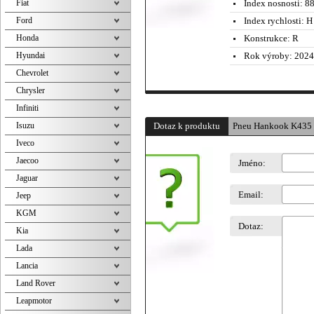
Fiat
Index nosnosti:
88
Ford
Index rychlosti:
H 
Honda
Konstrukce:
R
Hyundai
Rok výroby:
2024
Chevrolet
Chrysler
Infiniti
Isuzu
Dotaz k produktu
Pneu Hankook K435
Iveco
Jaecoo
Jméno:
Jaguar
Email:
Jeep
KGM
Dotaz:
Kia
Lada
Lancia
Land Rover
Leapmotor