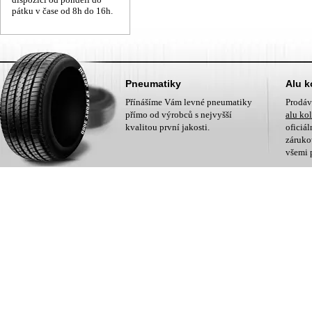
pátku v čase od 8h do 16h.
Pneumatiky
Alu k
Přínášíme Vám levné pneumatiky
Prodá
přímo od výrobců s nejvyšší
alu ko
kvalitou první jakosti.
oficiá
zárukou
všemi 