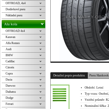
OFFROAD, 4x4
Dodávkové pneu
Nákladní pneu
Alu kola
OFFROAD 4x4
Karavan
Alfa Romeo
Audi
BMW
Cadillac
Citroën
Cupra
Detailní popis produktu
Pneu Hankook
Dacia
Daewoo
Období:
Letní
Daihatsu
Typ vozu:
Osobní
Dodge
Vnitřní průměr:
R2
Ferrari
Nominální šířka:
2