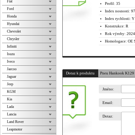
Fiat
Profil:
35
Ford
Index nosnosti:
97
Honda
Index rychlosti:
Y 
Hyundai
Konstrukce:
R
Chevrolet
Rok výroby:
2024
Chrysler
Homologace:
OE S
Infiniti
Isuzu
Iveco
Jaecoo
Dotaz k produktu
Pneu Hankook K129 
Jaguar
Jeep
Jméno:
KGM
Kia
Email:
Lada
Lancia
Dotaz:
Land Rover
Leapmotor