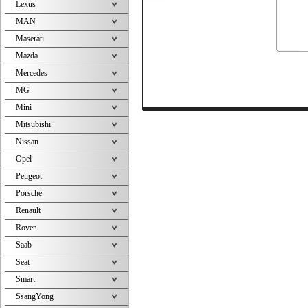
Lexus
MAN
Maserati
Mazda
Mercedes
MG
Mini
Mitsubishi
Nissan
Opel
Peugeot
Porsche
Renault
Rover
Saab
Seat
Smart
SsangYong