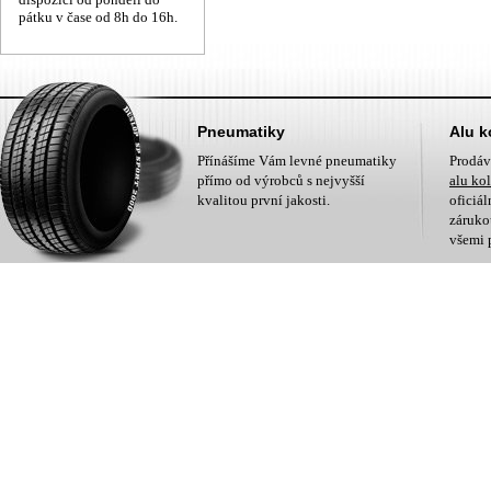
pátku v čase od 8h do 16h.
Pneumatiky
Alu k
Přínášíme Vám levné pneumatiky
Prodá
přímo od výrobců s nejvyšší
alu ko
kvalitou první jakosti.
oficiá
zárukou
všemi 