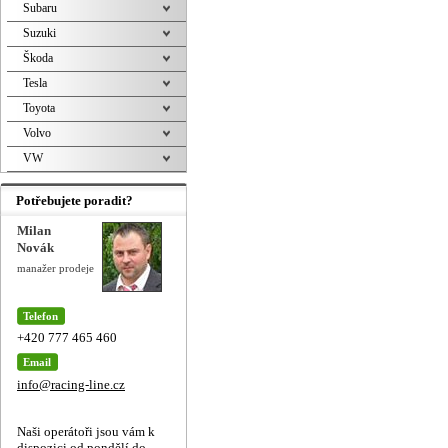
Subaru
Suzuki
Škoda
Tesla
Toyota
Volvo
VW
Potřebujete poradit?
Milan
Novák
manažer prodeje
Telefon
+420 777 465 460
Email
info@racing-line.cz
Naši operátoři jsou vám k
dispozici od pondělí do