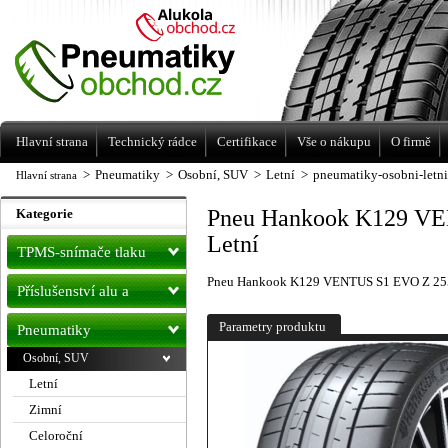
Levné pneumatiky letní, zimní, Alu kola
a litá kola Racing Line
Hlavní strana
Technický rádce
Certifikace
Vše o nákupu
O firmě
>
Pneumatiky
>
Osobní, SUV
>
Letní
>
pneumatiky-osobni-letn
Hlavní strana
Pneu Hankook K129 VE
Kategorie
Letní
TPMS-snímače tlaku
Pneu Hankook K129 VENTUS S1 EVO Z 255
Příslušenství alu a
pneu
Parametry produktu
Pneumatiky
Osobní, SUV
Letní
Zimní
Celoroční