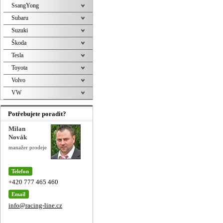
SsangYong
Subaru
Suzuki
Škoda
Tesla
Toyota
Volvo
VW
Potřebujete poradit?
Milan
Novák
manažer prodeje
Telefon
+420 777 465 460
Email
info@racing-line.cz