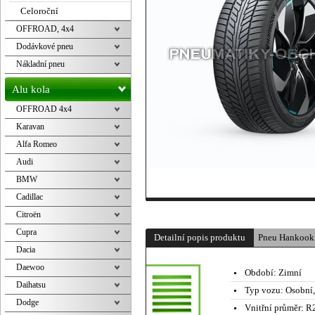
Celoroční
OFFROAD, 4x4
Dodávkové pneu
Nákladní pneu
Alu kola
OFFROAD 4x4
Karavan
Alfa Romeo
Audi
BMW
Cadillac
Citroën
Cupra
Detailní popis produktu
Pneu Hankook
Dacia
Daewoo
Období:
Zimní
Daihatsu
Typ vozu:
Osobní
Dodge
Vnitřní průměr:
R2