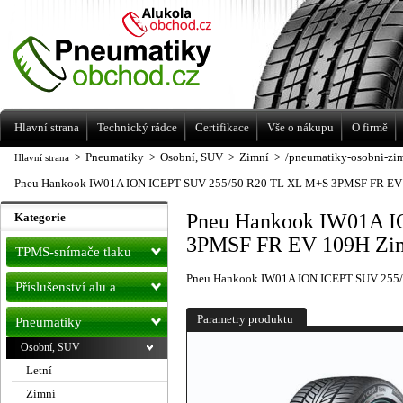
Levné pneumatiky letní, zimní, Alu kola
a litá kola Racing Line
Hlavní strana
Technický rádce
Certifikace
Vše o nákupu
O firmě
>
Pneumatiky
>
Osobní, SUV
>
Zimní
>
/pneumatiky-osobni-zi
Hlavní strana
Pneu Hankook IW01A ION ICEPT SUV 255/50 R20 TL XL M+S 3PMSF FR EV
Pneu Hankook IW01A I
Kategorie
3PMSF FR EV 109H Zi
TPMS-snímače tlaku
Pneu Hankook IW01A ION ICEPT SUV 255
Příslušenství alu a
pneu
Parametry produktu
Pneumatiky
Osobní, SUV
Letní
Zimní