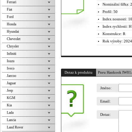
Ferrari
Nominální šířka:
2
Fiat
Profil:
50
Ford
Index nosnosti:
10
Honda
Index rychlosti:
H 
Hyundai
Konstrukce:
R
Chevrolet
Rok výroby:
2024
Chrysler
Infiniti
Isuzu
Iveco
Dotaz k produktu
Pneu Hankook IW01
Jaecoo
Jaguar
Jméno:
Jeep
KGM
Email:
Kia
Lada
Dotaz:
Lancia
Land Rover