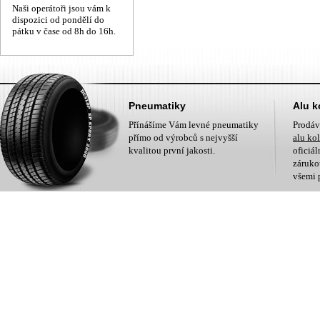
Naši operátoři jsou vám k
dispozici od pondělí do
pátku v čase od 8h do 16h.
Pneumatiky
Alu k
Přínášíme Vám levné pneumatiky
Prodá
přímo od výrobců s nejvyšší
alu ko
kvalitou první jakosti.
oficiá
zárukou
všemi 