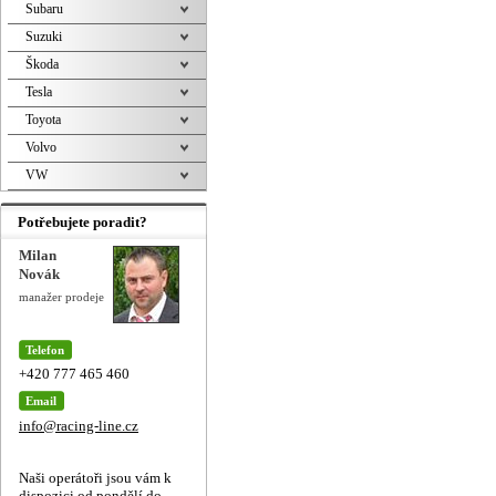
Subaru
Suzuki
Škoda
Tesla
Toyota
Volvo
VW
Potřebujete poradit?
Milan
Novák
manažer prodeje
Telefon
+420 777 465 460
Email
info@racing-line.cz
Naši operátoři jsou vám k
dispozici od pondělí do