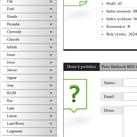
Fiat
Profil:
45
Ford
Index nosnosti:
98
Honda
Index rychlosti:
W 
Hyundai
Konstrukce:
R
Chevrolet
Rok výroby:
2024
Chrysler
Infiniti
Isuzu
Iveco
Dotaz k produktu
Pneu Hankook IK01 
Jaecoo
Jaguar
Jméno:
Jeep
KGM
Email:
Kia
Lada
Dotaz:
Lancia
Land Rover
Leapmotor