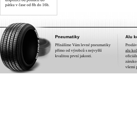
pátku v čase od 8h do 16h.
Pneumatiky
Alu k
Přínášíme Vám levné pneumatiky
Prodá
přímo od výrobců s nejvyšší
alu ko
kvalitou první jakosti.
oficiá
zárukou
všemi 