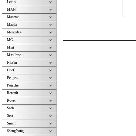
Lexus
MAN
Maserati
Mazda
Mercedes
MG
Mini
Mitsubishi
Nissan
Opel
Peugeot
Porsche
Renault
Rover
Saab
Seat
Smart
SsangYong