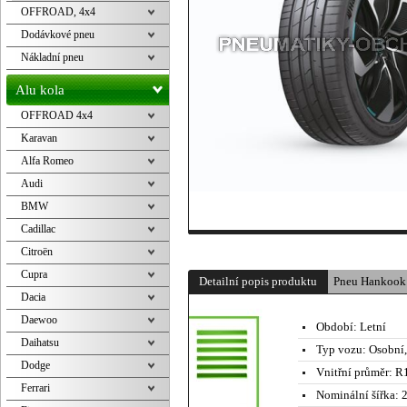
OFFROAD, 4x4
Dodávkové pneu
Nákladní pneu
Alu kola
OFFROAD 4x4
Karavan
Alfa Romeo
Audi
BMW
Cadillac
Citroën
Cupra
Detailní popis produktu
Pneu Hankook
Dacia
Daewoo
Období:
Letní
Daihatsu
Typ vozu:
Osobní
Dodge
Vnitřní průměr:
R1
Ferrari
Nominální šířka:
2