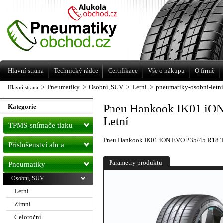
Levné pneumatiky letní, zimní, Alu kola
a litá kola Racing Line
Hlavní strana
Technický rádce
Certifikace
Vše o nákupu
O firmě
>
Pneumatiky
>
Osobní, SUV
>
Letní
>
pneumatiky-osobni-letn
Hlavní strana
Pneu Hankook IK01 iO
Kategorie
Letní
TPMS-snímače tlaku
Pneu Hankook IK01 iON EVO 235/45 R18 
Příslušenství alu a
pneu
Parametry produktu
Pneumatiky
Osobní, SUV
Letní
Zimní
Celoroční