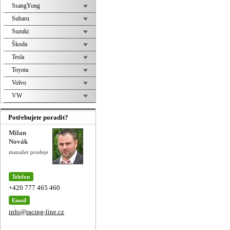
SsangYong
Subaru
Suzuki
Škoda
Tesla
Toyota
Volvo
VW
Potřebujete poradit?
Milan
Novák
manažer prodeje
Telefon
+420 777 465 460
Email
info@racing-line.cz