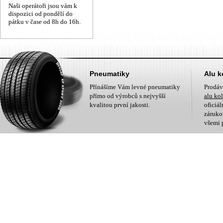
Naši operátoři jsou vám k
dispozici od pondělí do
pátku v čase od 8h do 16h.
Pneumatiky
Alu k
Přínášíme Vám levné pneumatiky
Prodá
přímo od výrobců s nejvyšší
alu ko
kvalitou první jakosti.
oficiá
zárukou
všemi 