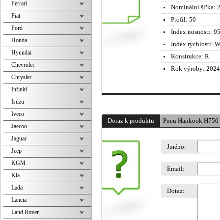
Ferrari
Nominální šířka:
2
Fiat
Profil:
50
Ford
Index nosnosti:
95
Honda
Index rychlosti:
W 
Hyundai
Konstrukce:
R
Chevrolet
Rok výroby:
2024
Chrysler
Infiniti
Isuzu
Iveco
Dotaz k produktu
Pneu Hankook H750
Jaecoo
Jaguar
Jméno:
Jeep
KGM
Email:
Kia
Lada
Dotaz:
Lancia
Land Rover