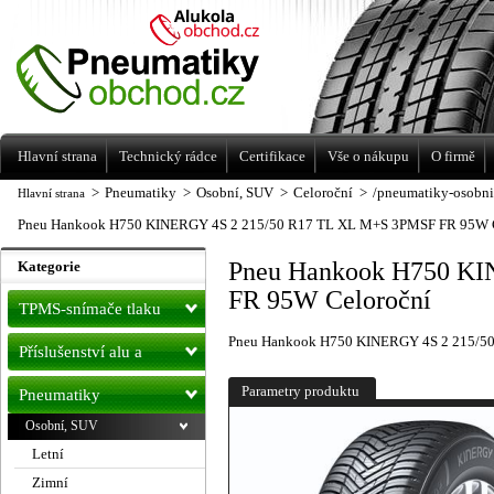
Levné pneumatiky letní, zimní, Alu kola
a litá kola Racing Line
Hlavní strana
Technický rádce
Certifikace
Vše o nákupu
O firmě
>
Pneumatiky
>
Osobní, SUV
>
Celoroční
>
/pneumatiky-osobni
Hlavní strana
Pneu Hankook H750 KINERGY 4S 2 215/50 R17 TL XL M+S 3PMSF FR 95W C
Pneu Hankook H750 KI
Kategorie
FR 95W Celoroční
TPMS-snímače tlaku
Pneu Hankook H750 KINERGY 4S 2 215/5
Příslušenství alu a
pneu
Parametry produktu
Pneumatiky
Osobní, SUV
Letní
Zimní