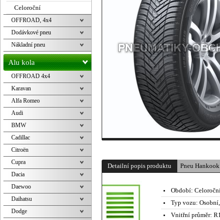
Celoroční
OFFROAD, 4x4
Dodávkové pneu
Nákladní pneu
Alu kola
OFFROAD 4x4
Karavan
Alfa Romeo
Audi
BMW
Cadillac
Citroën
Cupra
Detailní popis produktu
Pneu Hankook
Dacia
Daewoo
Období:
Celoročn
Daihatsu
Typ vozu:
Osobní
Dodge
Vnitřní průměr:
R1