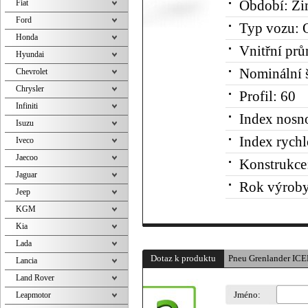
Fiat
Období:
Zi
Ford
Typ vozu:
O
Honda
Vnitřní prů
Hyundai
Nominální š
Chevrolet
Chrysler
Profil:
60
Infiniti
Index nosno
Isuzu
Index rychl
Iveco
Jaecoo
Konstrukce
Jaguar
Rok výroby
Jeep
KGM
Kia
Lada
Dotaz k produktu
Pneu Grenlander I
Lancia
Land Rover
Jméno:
Leapmotor