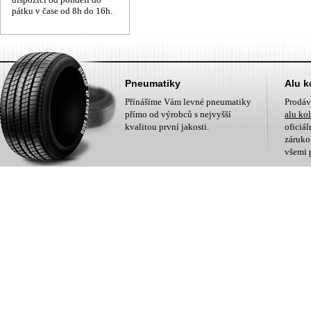
pátku v čase od 8h do 16h.
Pneumatiky
Alu k
Přínášíme Vám levné pneumatiky
Prodá
přímo od výrobců s nejvyšší
alu ko
kvalitou první jakosti.
oficiá
zárukou
všemi 