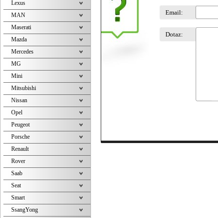
Lexus
Email:
MAN
Maserati
Dotaz:
Mazda
Mercedes
MG
Mini
Mitsubishi
Nissan
Opel
Peugeot
Porsche
Renault
Rover
Saab
Seat
Smart
SsangYong