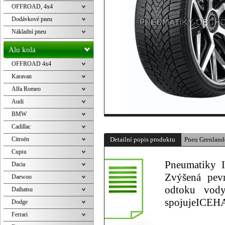
OFFROAD, 4x4
Dodávkové pneu
Nákladní pneu
Alu kola
OFFROAD 4x4
Karavan
Alfa Romeo
Audi
BMW
Cadillac
Citroën
Detailní popis produktu
Pneu Grenlan
Cupra
Pneumatiky 
Dacia
Zvýšená pevn
Daewoo
odtoku vody
Daihatsu
spojujeICEH
Dodge
Ferrari