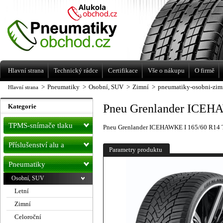
Levné pneumatiky letní, zimní, Alu kola
a litá kola Racing Line
Hlavní strana
Technický rádce
Certifikace
Vše o nákupu
O firmě
>
Pneumatiky
>
Osobní, SUV
>
Zimní
>
pneumatiky-osobni-zim
Hlavní strana
Pneu Grenlander ICEH
Kategorie
TPMS-snímače tlaku
Pneu Grenlander ICEHAWKE I 165/60 R14
Příslušenství alu a
Parametry produktu
pneu
Pneumatiky
Osobní, SUV
Letní
Zimní
Celoroční