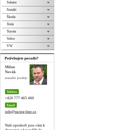
Subaru
Suzuki
Škoda
Tesla
Toyota
Volvo
VW
Potřebujete poradit?
Milan
Novák
manažer prodeje
Telefon
+420 777 465 460
Email
info@racing-line.cz
Naši operátoři jsou vám k
dispozici od pondělí do