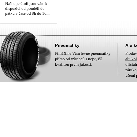
Naši operátoři jsou vám k
dispozici od pondělí do
pátku v čase od 8h do 16h.
Pneumatiky
Alu k
Přínášíme Vám levné pneumatiky
Prodá
přímo od výrobců s nejvyšší
alu ko
kvalitou první jakosti.
oficiá
zárukou
všemi 