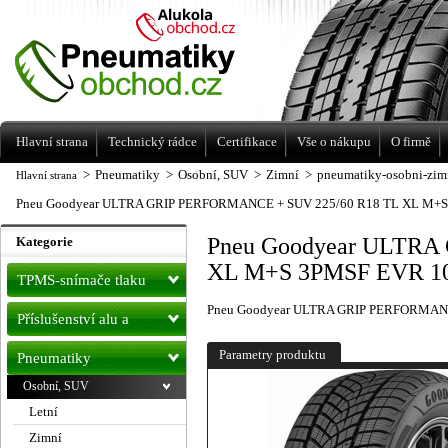
Levné pneumatiky letní, zimní, Alu kola
a litá kola Racing Line
Hlavní strana
Technický rádce
Certifikace
Vše o nákupu
O firmě
>
Pneumatiky
>
Osobní, SUV
>
Zimní
>
pneumatiky-osobni-zim
Hlavní strana
Pneu Goodyear ULTRA GRIP PERFORMANCE + SUV 225/60 R18 TL XL M+S
Pneu Goodyear ULTRA
Kategorie
XL M+S 3PMSF EVR 10
TPMS-snímače tlaku
Pneu Goodyear ULTRA GRIP PERFORMANC
Příslušenství alu a
pneu
Parametry produktu
Pneumatiky
Osobní, SUV
Letní
Zimní