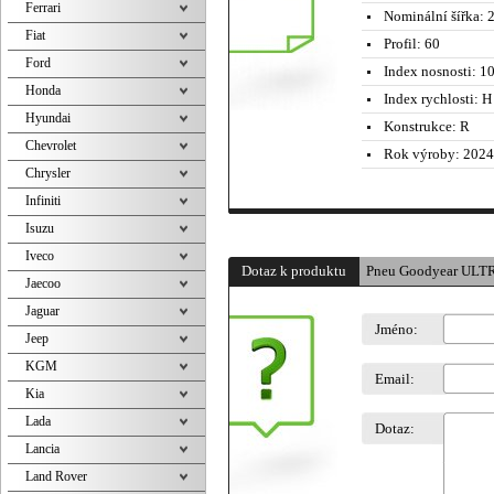
Ferrari
Nominální šířka:
2
Fiat
Profil:
60
Ford
Index nosnosti:
10
Honda
Index rychlosti:
H 
Hyundai
Konstrukce:
R
Chevrolet
Rok výroby:
2024
Chrysler
Infiniti
Isuzu
Iveco
Dotaz k produktu
Pneu Goodyear ULT
Jaecoo
Jaguar
Jméno:
Jeep
KGM
Email:
Kia
Lada
Dotaz:
Lancia
Land Rover