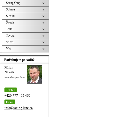
SsangYong
Subaru
Suzuki
Škoda
Tesla
Toyota
Volvo
VW
Potřebujete poradit?
Milan
Novák
manažer prodeje
Telefon
+420 777 465 460
Email
info@racing-line.cz