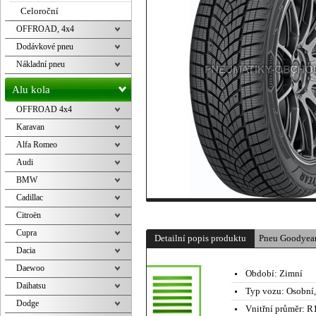
Celoroční
OFFROAD, 4x4
Dodávkové pneu
Nákladní pneu
Alu kola
OFFROAD 4x4
Karavan
Alfa Romeo
Audi
BMW
Cadillac
Citroën
Cupra
Detailní popis produktu
Pneu Goodye
Dacia
Daewoo
Období:
Zimní
Daihatsu
Typ vozu:
Osobní
Dodge
Vnitřní průměr:
R1