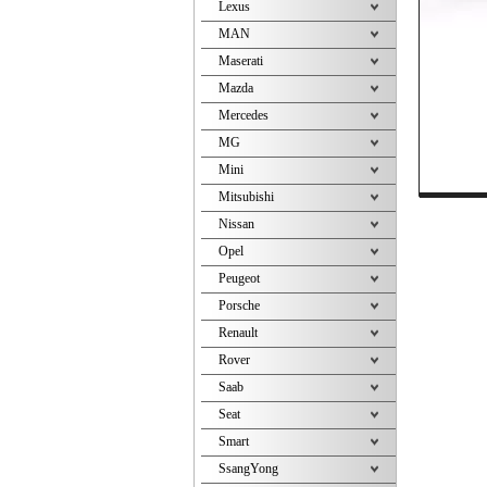
Lexus
MAN
Maserati
Mazda
Mercedes
MG
Mini
Mitsubishi
Nissan
Opel
Peugeot
Porsche
Renault
Rover
Saab
Seat
Smart
SsangYong