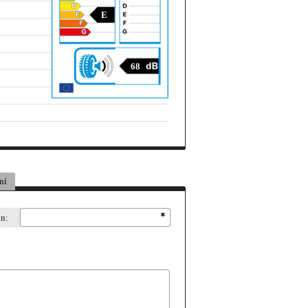
E
68
ní
on: