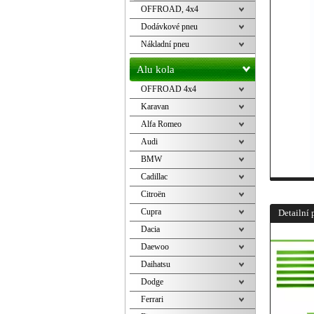
OFFROAD, 4x4
Dodávkové pneu
Nákladní pneu
Alu kola
OFFROAD 4x4
Karavan
Alfa Romeo
Audi
BMW
Cadillac
Citroën
Cupra
Detailní 
Dacia
Daewoo
Daihatsu
Dodge
Ferrari