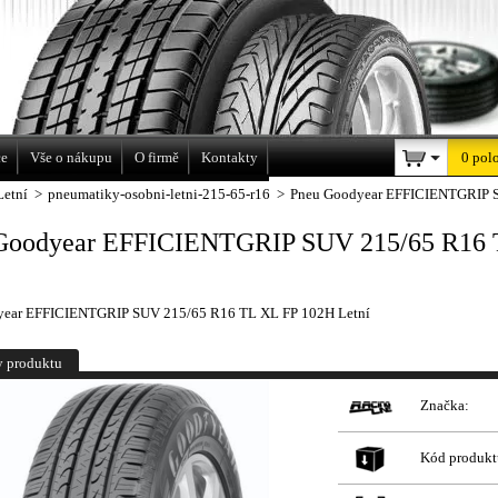
a
ce
Vše o nákupu
O firmě
Kontakty
0 pol
Letní
>
pneumatiky-osobni-letni-215-65-r16
>
Pneu Goodyear EFFICIENTGRIP S
Goodyear EFFICIENTGRIP SUV 215/65 R16 
year EFFICIENTGRIP SUV 215/65 R16 TL XL FP 102H Letní
y produktu
Značka:
Kód produkt