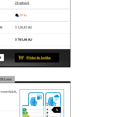
24 měsíců
20 ks
H:
3 126,83 Kč
3 783,46 Kč
ustračního charakteru.
Přidat do košíku
2H Letní
 vozovkách,
A