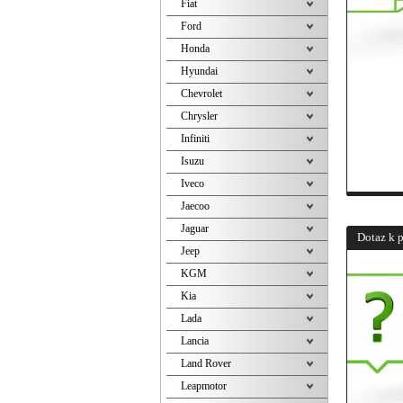
Fiat
Ford
Honda
Hyundai
Chevrolet
Chrysler
Infiniti
Isuzu
Iveco
Jaecoo
Jaguar
Dotaz k 
Jeep
KGM
Kia
Lada
Lancia
Land Rover
Leapmotor