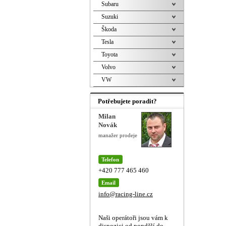
Subaru
Suzuki
Škoda
Tesla
Toyota
Volvo
VW
Potřebujete poradit?
Milan
Novák
manažer prodeje
Telefon
+420 777 465 460
Email
info@racing-line.cz
Naši operátoři jsou vám k
dispozici od pondělí do