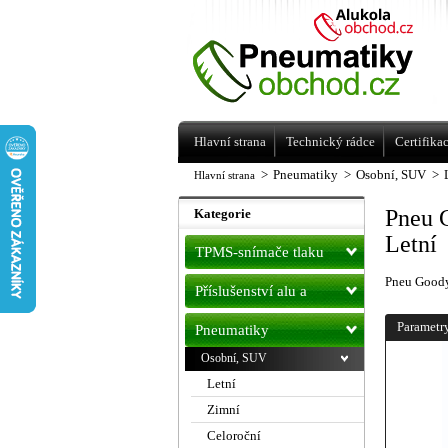
Levné pneumatiky letní, zimní, Alu kol
a litá kola Racing Line
Hlavní strana
Technický rádce
Certifika
>
Pneumatiky
>
Osobní, SUV
>
Hlavní strana
Pneu 
Kategorie
Letní
TPMS-snímače tlaku
Pneu Good
Příslušenství alu a
pneu
Parametr
Pneumatiky
Osobní, SUV
Letní
Zimní
Celoroční