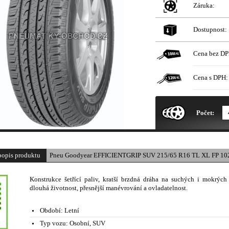
Záruka:
Dostupnost:
Cena bez DP
Cena s DPH:
* Obrázek produktu je pouze il
Počet:
popis produktu
Pneu Goodyear EFFICIENTGRIP SUV 215/65 R16 TL XL FP 10
Konstrukce šetřící paliv, kratší brzdná dráha na suchých i mokrých
dlouhá životnost, přesnější manévrování a ovladatelnost.
Období:
Letní
Typ vozu:
Osobní, SUV