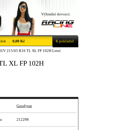
Výhradní dovozci:
ožek
0,00 Kč
K pokladně
UV 215/65 R16 TL XL FP 102H Letní
TL XL FP 102H
Goodyear
u:
212298