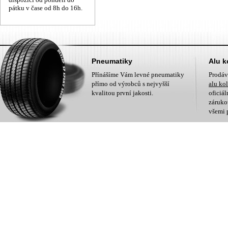
pátku v čase od 8h do 16h.
Pneumatiky
Alu k
Přínášíme Vám levné pneumatiky
Prodá
přímo od výrobců s nejvyšší
alu ko
kvalitou první jakosti.
oficiá
zárukou
všemi 