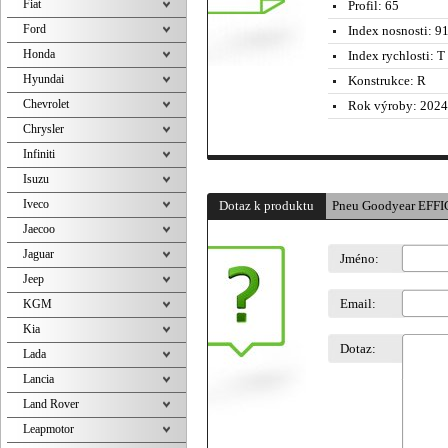
Fiat
Profil:
65
Ford
Index nosnosti:
91
Honda
Index rychlosti:
T 
Hyundai
Konstrukce:
R
Chevrolet
Rok výroby:
2024
Chrysler
Infiniti
Isuzu
Iveco
Dotaz k produktu
Pneu Goodyear EFF
Jaecoo
Jaguar
Jméno:
Jeep
Email:
KGM
Kia
Dotaz:
Lada
Lancia
Land Rover
Leapmotor