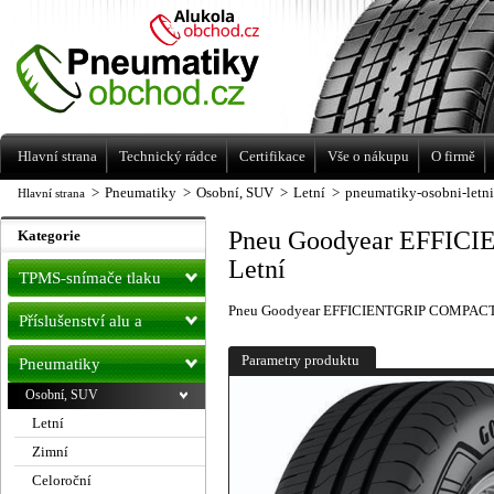
Levné pneumatiky letní, zimní, Alu kola
a litá kola Racing Line
Hlavní strana
Technický rádce
Certifikace
Vše o nákupu
O firmě
>
Pneumatiky
>
Osobní, SUV
>
Letní
>
pneumatiky-osobni-letn
Hlavní strana
Pneu Goodyear EFFIC
Kategorie
Letní
TPMS-snímače tlaku
Pneu Goodyear EFFICIENTGRIP COMPACT 
Příslušenství alu a
pneu
Parametry produktu
Pneumatiky
Osobní, SUV
Letní
Zimní
Celoroční