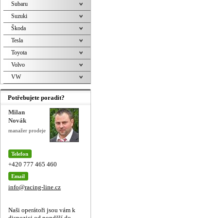
Subaru
Suzuki
Škoda
Tesla
Toyota
Volvo
VW
Potřebujete poradit?
Milan
Novák
manažer prodeje
Telefon
+420 777 465 460
Email
info@racing-line.cz
Naši operátoři jsou vám k
dispozici od pondělí do