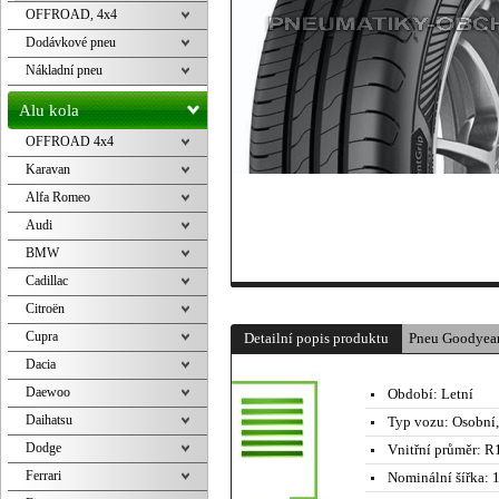
OFFROAD, 4x4
Dodávkové pneu
Nákladní pneu
Alu kola
OFFROAD 4x4
Karavan
Alfa Romeo
Audi
BMW
Cadillac
Citroën
Cupra
Detailní popis produktu
Pneu Goodyea
Dacia
Daewoo
Období:
Letní
Daihatsu
Typ vozu:
Osobní
Dodge
Vnitřní průměr:
R1
Ferrari
Nominální šířka:
1