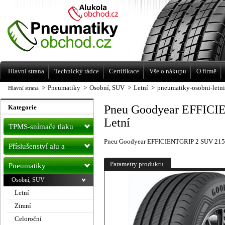
Levné pneumatiky letní, zimní, Alu kola
a litá kola Racing Line
Hlavní strana
Technický rádce
Certifikace
Vše o nákupu
O firmě
>
Pneumatiky
>
Osobní, SUV
>
Letní
>
pneumatiky-osobni-letn
Hlavní strana
Pneu Goodyear EFFICI
Kategorie
Letní
TPMS-snímače tlaku
Pneu Goodyear EFFICIENTGRIP 2 SUV 215
Příslušenství alu a
pneu
Parametry produktu
Pneumatiky
Osobní, SUV
Letní
Zimní
Celoroční