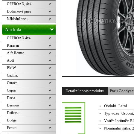
OFFROAD, 4x4
Dodávkové pneu
Nákladní pneu
Alu kola
OFFROAD 4x4
Karavan
Alfa Romeo
Audi
BMW
Cadillac
Citroën
Cupra
Detailní popis produktu
Pneu Goodyea
Dacia
Daewoo
Období:
Letní
Daihatsu
Typ vozu:
Osobní
Dodge
Vnitřní průměr:
R1
Ferrari
Nominální šířka:
2