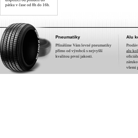
pátku v čase od 8h do 16h.
Pneumatiky
Alu k
Přínášíme Vám levné pneumatiky
Prodá
přímo od výrobců s nejvyšší
alu ko
kvalitou první jakosti.
oficiá
zárukou
všemi 