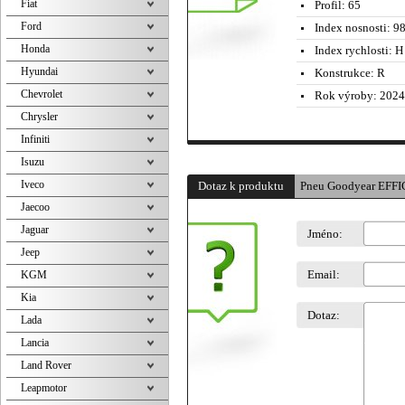
Fiat
Profil:
65
Ford
Index nosnosti:
98
Honda
Index rychlosti:
H 
Hyundai
Konstrukce:
R
Chevrolet
Rok výroby:
2024
Chrysler
Infiniti
Isuzu
Iveco
Dotaz k produktu
Pneu Goodyear EFFI
Jaecoo
Jaguar
Jméno:
Jeep
Email:
KGM
Kia
Dotaz:
Lada
Lancia
Land Rover
Leapmotor