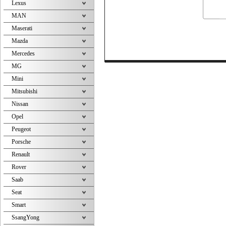
Lexus
MAN
Maserati
Mazda
Mercedes
MG
Mini
Mitsubishi
Nissan
Opel
Peugeot
Porsche
Renault
Rover
Saab
Seat
Smart
SsangYong