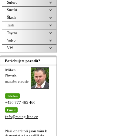
Subaru
Suzuki
Škoda
Tesla
Toyota
Volvo
VW
Potřebujete poradit?
Milan
Novák
manažer prodeje
Telefon
+420 777 465 460
Email
info@racing-line.cz
Naši operátoři jsou vám k
dispozici od pondělí do