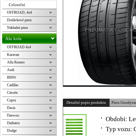
Celoroční
OFFROAD, 4x4
Dodávkové pneu
Nákladní pneu
Alu kola
OFFROAD 4x4
Karavan
Alfa Romeo
Audi
BMW
Cadillac
Citroën
Cupra
Detailní popis produktu
Pneu Goodyea
Dacia
Daewoo
Období:
Le
Daihatsu
Typ vozu:
O
Dodge