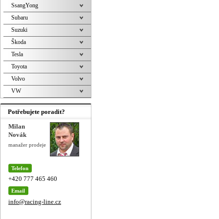
SsangYong
Subaru
Suzuki
Škoda
Tesla
Toyota
Volvo
VW
Potřebujete poradit?
Milan
Novák
manažer prodeje
Telefon
+420 777 465 460
Email
info@racing-line.cz