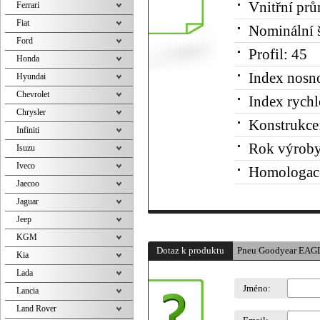
Vnitřní prů
Ferrari
Fiat
Nominální š
Ford
Profil:
45
Honda
Index nosno
Hyundai
Chevrolet
Index rychl
Chrysler
Konstrukce
Infiniti
Rok výroby
Isuzu
Iveco
Homologac
Jaecoo
Jaguar
Jeep
KGM
Dotaz k produktu
Pneu Goodyear EAG
Kia
Lada
Jméno:
Lancia
Land Rover