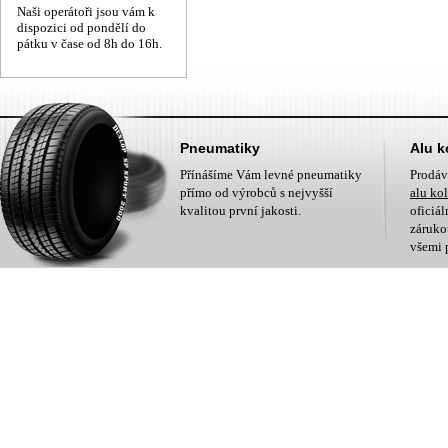
Naši operátoři jsou vám k
dispozici od pondělí do
pátku v čase od 8h do 16h.
Pneumatiky
Alu k
Přínášíme Vám levné pneumatiky
Prodá
přímo od výrobců s nejvyšší
alu ko
kvalitou první jakosti.
oficiá
zárukou
všemi 