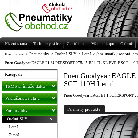
Levné pneumatiky letní, zimní, Alu kola
a litá kola Racing Line
Hlavní strana
Technický rádce
Certifikace
Vše o nákupu
O firmě
>
Pneumatiky
>
Osobní, SUV
>
Letní
>
/pneumatiky-osobni-letn
Hlavní strana
Pneu Goodyear EAGLE F1 SUPERSPORT 275/45 R21 TL XL EVR F SCT 110H
Pneu Goodyear EAGLE
Kategorie
SCT 110H Letní
TPMS-snímače tlaku
Pneu Goodyear EAGLE F1 SUPERSPORT 27
Příslušenství alu a
pneu
Parametry produktu
Pneumatiky
Osobní, SUV
Letní
Zimní