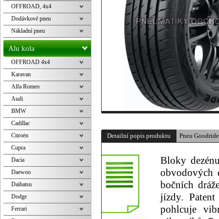
OFFROAD, 4x4
Dodávkové pneu
Nákladní pneu
Alu kola
OFFROAD 4x4
Karavan
Alfa Romeo
Audi
BMW
Cadillac
Citroën
Detailní popis produktu
Pneu Goodrid
Cupra
Bloky dezénu
Dacia
obvodových d
Daewoo
bočních dráže
Daihatsu
jízdy. Paten
Dodge
pohlcuje vib
Ferrari