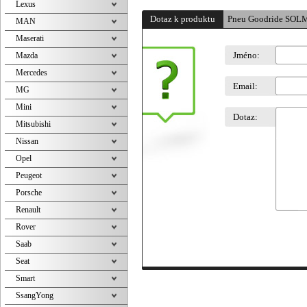
Lexus
Dotaz k produktu
Pneu Goodride SOL
MAN
Maserati
Jméno:
Mazda
Mercedes
Email:
MG
Mini
Dotaz:
Mitsubishi
Nissan
Opel
Peugeot
Porsche
Renault
Rover
Saab
Seat
Smart
SsangYong