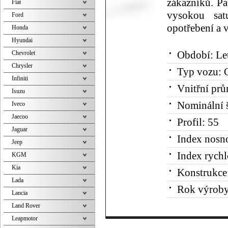
zákazníků. Pa
Fiat
vysokou sat
Ford
opotřebení a 
Honda
Hyundai
Chevrolet
Období:
Le
Chrysler
Typ vozu:
O
Infiniti
Vnitřní prů
Isuzu
Nominální š
Iveco
Jaecoo
Profil:
55
Jaguar
Index nosno
Jeep
Index rychl
KGM
Kia
Konstrukce
Lada
Rok výroby
Lancia
Land Rover
Leapmotor