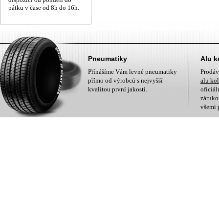
pátku v čase od 8h do 16h.
Pneumatiky
Alu k
Přínášíme Vám levné pneumatiky
Prodá
přímo od výrobců s nejvyšší
alu ko
kvalitou první jakosti.
oficiá
zárukou
všemi 