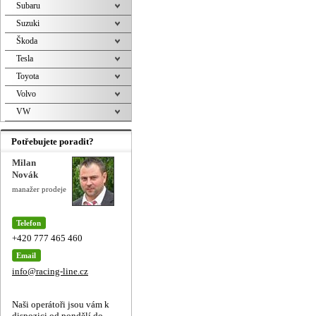
Subaru
Suzuki
Škoda
Tesla
Toyota
Volvo
VW
Potřebujete poradit?
Milan
Novák
manažer prodeje
Telefon
+420 777 465 460
Email
info@racing-line.cz
Naši operátoři jsou vám k
dispozici od pondělí do