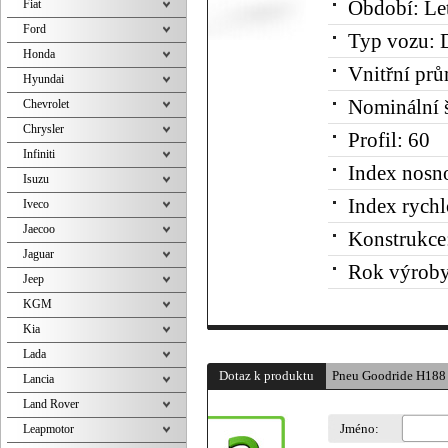
Fiat
Období:
Le
Ford
Typ vozu:
D
Honda
Vnitřní prů
Hyundai
Nominální š
Chevrolet
Chrysler
Profil:
60
Infiniti
Index nosno
Isuzu
Index rychl
Iveco
Jaecoo
Konstrukce
Jaguar
Rok výroby
Jeep
KGM
Kia
Lada
Dotaz k produktu
Pneu Goodride H188
Lancia
Land Rover
Jméno:
Leapmotor