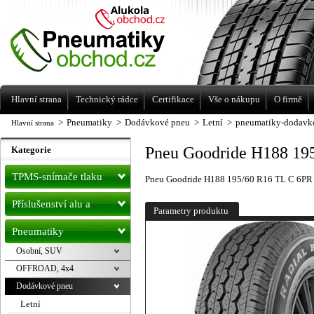
Levné pneumatiky letní, zimní, Alu kola
a litá kola Racing Line
Hlavní strana
Technický rádce
Certifikace
Vše o nákupu
O firmě
>
Pneumatiky
>
Dodávkové pneu
>
Letní
>
pneumatiky-dodavko
Hlavní strana
Pneu Goodride H188 19
Kategorie
TPMS-snímače tlaku
Pneu Goodride H188 195/60 R16 TL C 6PR
Příslušenství alu a
Parametry produktu
pneu
Pneumatiky
Osobní, SUV
OFFROAD, 4x4
Dodávkové pneu
Letní