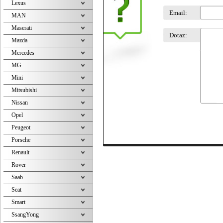
Lexus
Email:
MAN
Maserati
Dotaz:
Mazda
Mercedes
MG
Mini
Mitsubishi
Nissan
Opel
Peugeot
Porsche
Renault
Rover
Saab
Seat
Smart
SsangYong