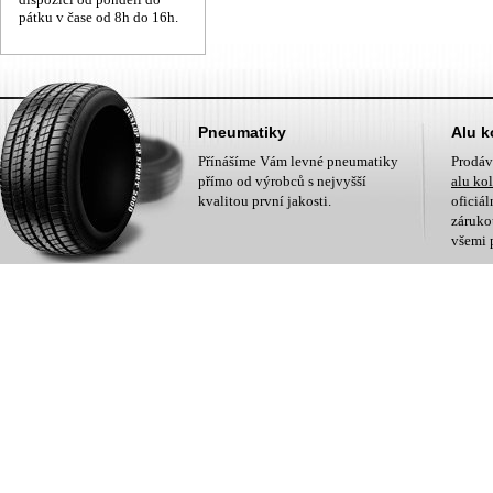
pátku v čase od 8h do 16h.
Pneumatiky
Alu k
Přínášíme Vám levné pneumatiky
Prodá
přímo od výrobců s nejvyšší
alu ko
kvalitou první jakosti.
oficiá
zárukou
všemi 