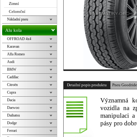
Zimní
Celoroční
Nákladní pneu
Alu kola
OFFROAD 4x4
Karavan
Alfa Romeo
Audi
BMW
Cadillac
Citroën
Detailní popis produktu
Pneu Goodrid
Cupra
Významná ko
Dacia
vozidla na z
Daewoo
manipulaci a
Daihatsu
pásy pro dobr
Dodge
Ferrari