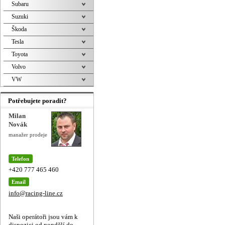
Subaru
Suzuki
Škoda
Tesla
Toyota
Volvo
VW
Potřebujete poradit?
Milan
Novák
manažer prodeje
Telefon
+420 777 465 460
Email
info@racing-line.cz
Naši operátoři jsou vám k
dispozici od pondělí do