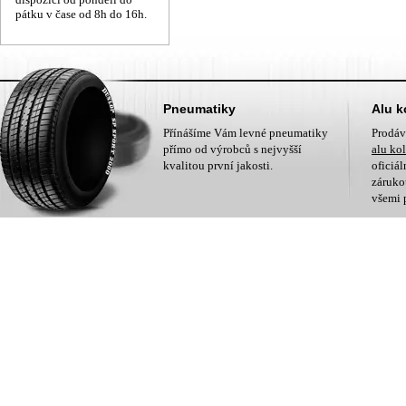
pátku v čase od 8h do 16h.
Pneumatiky
Alu k
Přínášíme Vám levné pneumatiky
Prodá
přímo od výrobců s nejvyšší
alu ko
kvalitou první jakosti.
oficiá
zárukou
všemi 