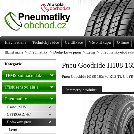
Levné pneumatiky letní, zimní, Alu kola
a litá kola Racing Line
Hlavní strana
Technický rádce
Certifikace
Vše o nákupu
O firmě
>
Pneumatiky
>
Dodávkové pneu
>
Letní
>
pneumatiky-dodavko
Hlavní strana
Pneu Goodride H188 16
Kategorie
TPMS-snímače tlaku
Pneu Goodride H188 165/70 R13 TL C 6PR
Příslušenství alu a
Parametry produktu
pneu
Pneumatiky
Osobní, SUV
OFFROAD, 4x4
Dodávkové pneu
Letní