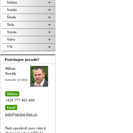
Subaru
Suzuki
Škoda
Tesla
Toyota
Volvo
VW
Potřebujete poradit?
Milan
Novák
manažer prodeje
Telefon
+420 777 465 460
Email
info@racing-line.cz
Naši operátoři jsou vám k
dispozici od pondělí do