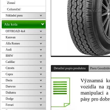
Zimní
Celoroční
Nákladní pneu
Alu kola
OFFROAD 4x4
Karavan
Alfa Romeo
Audi
BMW
Cadillac
Citroën
Detailní popis produktu
Pneu Goodride
Cupra
Významná ko
Dacia
vozidla na z
Daewoo
manipulaci a
Daihatsu
pásy pro dobr
Dodge
Ferrari