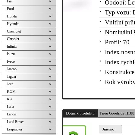
Fiat
Období:
Le
Ford
Typ vozu:
D
Honda
Vnitřní prů
Hyundai
Nominální š
Chevrolet
Chrysler
Profil:
70
Infiniti
Index nosno
Isuzu
Index rychl
Iveco
Jaecoo
Konstrukce
Jaguar
Rok výroby
Jeep
KGM
Kia
Lada
Dotaz k produktu
Pneu Goodride H188
Lancia
Land Rover
Jméno:
Leapmotor