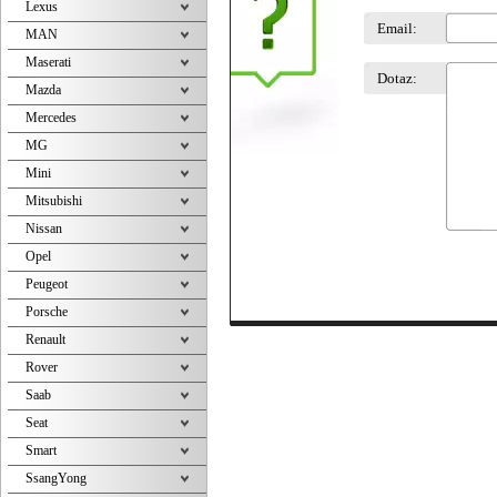
Lexus
Email:
MAN
Maserati
Dotaz:
Mazda
Mercedes
MG
Mini
Mitsubishi
Nissan
Opel
Peugeot
Porsche
Renault
Rover
Saab
Seat
Smart
SsangYong