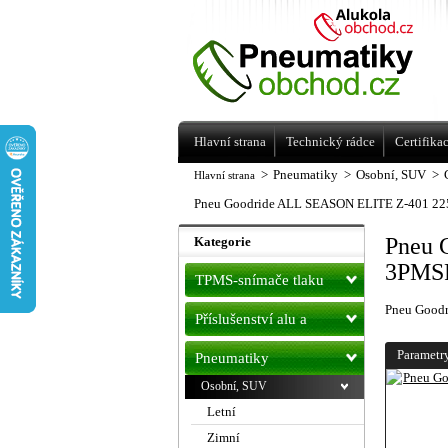
Levné pneumatiky letní, zimní, Alu kol
a litá kola Racing Line
Hlavní strana
Technický rádce
Certifika
>
Pneumatiky
>
Osobní, SUV
>
Hlavní strana
Pneu Goodride ALL SEASON ELITE Z-401 22
Pneu 
Kategorie
3PMSF
TPMS-snímače tlaku
Pneu Good
Příslušenství alu a
pneu
Parametr
Pneumatiky
Osobní, SUV
Letní
Zimní