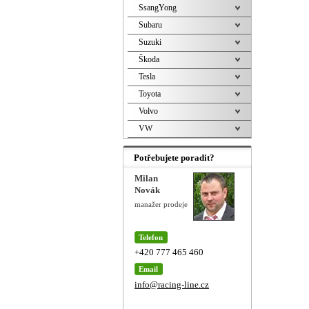
SsangYong
Subaru
Suzuki
Škoda
Tesla
Toyota
Volvo
VW
Potřebujete poradit?
Milan
Novák
manažer prodeje
Telefon
+420 777 465 460
Email
info@racing-line.cz