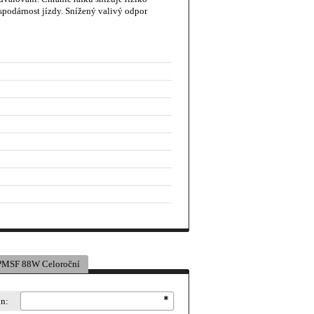
podárnost jízdy. Snížený valivý odpor
PMSF 88W Celoroční
on: