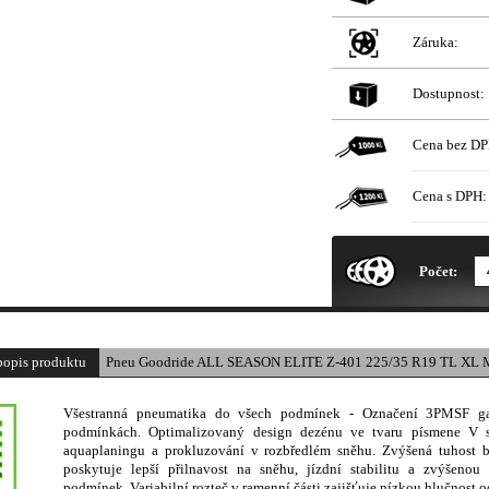
Záruka:
Dostupnost:
Cena bez DP
Cena s DPH:
* Obrázek produktu je pouze il
Počet:
popis produktu
Pneu Goodride ALL SEASON ELITE Z-401 225/35 R19 TL XL 
Všestranná pneumatika do všech podmínek - Označení 3PMSF ga
podmínkách. Optimalizovaný design dezénu ve tvaru písmene V 
aquaplaningu a prokluzování v rozbředlém sněhu. Zvýšená tuhost 
poskytuje lepší přilnavost na sněhu, jízdní stabilitu a zvýšenou
podmínek. Variabilní rozteč v ramenní části zajišťuje nízkou hlučnost o