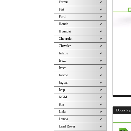
Ferrari
Fiat
Ford
Honda
Hyundai
Chevrolet
Chrysler
Infiniti
Isuzu
Iveco
Jaecoo
Jaguar
Jeep
KGM
Kia
Dotaz k 
Lada
Lancia
Land Rover