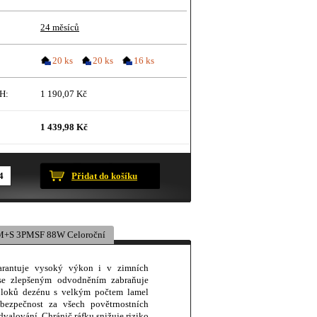
24 měsíců
20 ks
20 ks
16 ks
H:
1 190,07 Kč
1 439,98 Kč
ustračního charakteru.
Přidat do košíku
M+S 3PMSF 88W Celoroční
rantuje vysoký výkon i v zimních
se zlepšeným odvodněním zabraňuje
bloků dezénu s velkým počtem lamel
 bezpečnost za všech povětrnostních
dvalování. Chránič ráfku snižuje riziko