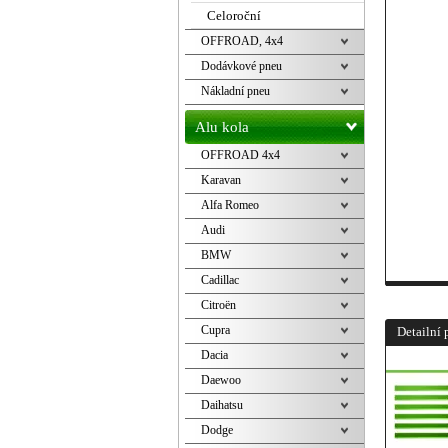
Celoroční
OFFROAD, 4x4
Dodávkové pneu
Nákladní pneu
Alu kola
OFFROAD 4x4
Karavan
Alfa Romeo
Audi
BMW
Cadillac
Citroën
Cupra
Detailní 
Dacia
Daewoo
Daihatsu
Dodge