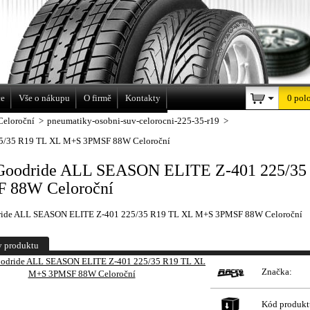
a
ce
Vše o nákupu
O firmě
Kontakty
0 pol
Celoroční
>
pneumatiky-osobni-suv-celorocni-225-35-r19
>
5/35 R19 TL XL M+S 3PMSF 88W Celoroční
Goodride ALL SEASON ELITE Z-401 225/3
 88W Celoroční
ride ALL SEASON ELITE Z-401 225/35 R19 TL XL M+S 3PMSF 88W Celoroční
y produktu
Značka:
Kód produkt