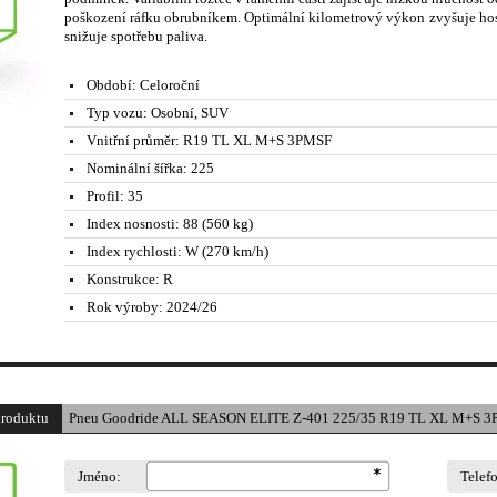
poškození ráfku obrubníkem. Optimální kilometrový výkon zvyšuje hos
snižuje spotřebu paliva.
Období:
Celoroční
Typ vozu:
Osobní, SUV
Vnitřní průměr:
R19 TL XL M+S 3PMSF
Nominální šířka:
225
Profil:
35
Index nosnosti:
88 (560 kg)
Index rychlosti:
W (270 km/h)
Konstrukce:
R
Rok výroby:
2024/26
produktu
Pneu Goodride ALL SEASON ELITE Z-401 225/35 R19 TL XL M+S 3
Jméno:
Telef